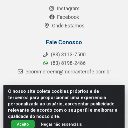
Instagram
Facebook
Onde Estamos
Fale Conosco
(83) 3113-7500
(83) 8198-2486
ecommercemr@mercanterofe.com.br
O nosso site coleta cookies próprios e de
MR Distribuidora - Rua Hortêncio Ribeiro de Luna, 3777 -
terceiros para proporcionar uma experiência
Distrito Industrial, João Pessoa/PB - CEP 58081-400 -
personalizada ao usuário, apresentar publicidade
CNPJ 35.428.312/0001-85
relevante de acordo com o seu perfil e melhorar a
qualidade do nosso site.
Aceito
Negar não essenciais