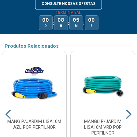
CONSULTE NOSSAS OFERTAS
TERMINA EM:
00
08
05
00
:
:
:
D
H
M
S
Produtos Relacionados
MANG P/JARDIM LISA10M
MANGU P/JARDIM
AZL POP PERFILNOR
LISA10M VRD POP
PERFILNOR