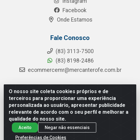
Instagram
Facebook
Onde Estamos
Fale Conosco
(83) 3113-7500
(83) 8198-2486
ecommercemr@mercanterofe.com.br
O nosso site coleta cookies próprios e de
MR Distribuidora - Rua Hortêncio Ribeiro de Luna, 3777 -
terceiros para proporcionar uma experiência
Distrito Industrial, João Pessoa/PB - CEP 58081-400 -
personalizada ao usuário, apresentar publicidade
CNPJ 35.428.312/0001-85
relevante de acordo com o seu perfil e melhorar a
qualidade do nosso site.
Aceito
Negar não essenciais
Preferências de Cookies