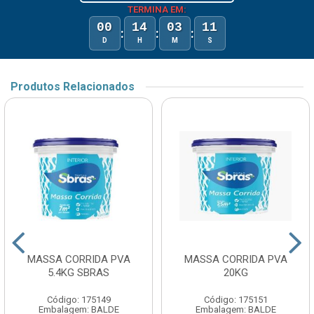
TERMINA EM:
00
14
03
11
:
:
:
D
H
M
S
Produtos Relacionados
MASSA CORRIDA PVA
MASSA CORRIDA PVA
5.4KG SBRAS
20KG
Código: 175149
Código: 175151
Embalagem: BALDE
Embalagem: BALDE