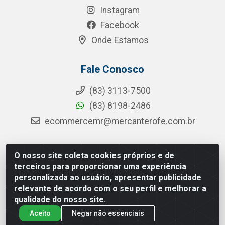
Instagram
Facebook
Onde Estamos
Fale Conosco
(83) 3113-7500
(83) 8198-2486
ecommercemr@mercanterofe.com.br
O nosso site coleta cookies próprios e de
MR Distribuidora - Rua Hortêncio Ribeiro de Luna, 3777 -
terceiros para proporcionar uma experiência
Distrito Industrial, João Pessoa/PB - CEP 58081-400 - CNPJ
personalizada ao usuário, apresentar publicidade
35.428.312/0001-85
relevante de acordo com o seu perfil e melhorar a
qualidade do nosso site.
Aceito
Negar não essenciais