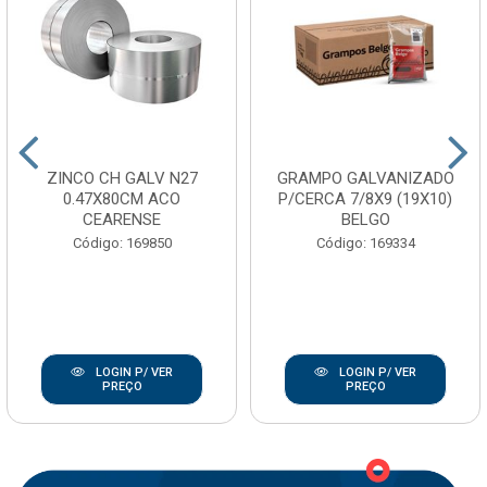
ZINCO CH GALV N27
GRAMPO GALVANIZADO
0.47X80CM ACO
P/CERCA 7/8X9 (19X10)
CEARENSE
BELGO
Código: 169850
Código: 169334
LOGIN P/ VER
LOGIN P/ VER
PREÇO
PREÇO