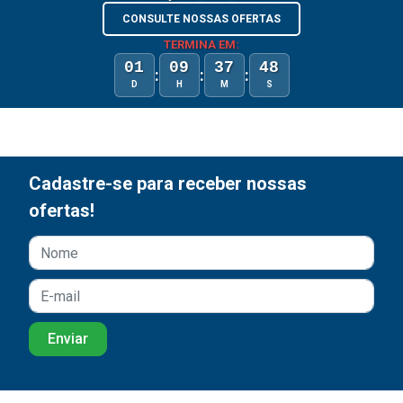
CONSULTE NOSSAS OFERTAS
TERMINA EM:
01
09
37
48
:
:
:
D
H
M
S
Cadastre-se para receber nossas
ofertas!