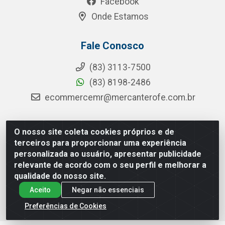
Facebook
Onde Estamos
Fale Conosco
(83) 3113-7500
(83) 8198-2486
ecommercemr@mercanterofe.com.br
O nosso site coleta cookies próprios e de
MR Distribuidora - Rua Hortêncio Ribeiro de Luna, 3777 -
terceiros para proporcionar uma experiência
Distrito Industrial, João Pessoa/PB - CEP 58081-400 -
personalizada ao usuário, apresentar publicidade
CNPJ 35.428.312/0001-85
relevante de acordo com o seu perfil e melhorar a
qualidade do nosso site.
Aceito
Negar não essenciais
Preferências de Cookies