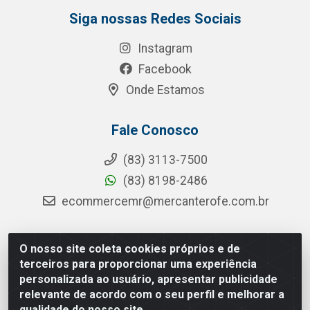
Siga nossas Redes Sociais
Instagram
Facebook
Onde Estamos
Fale Conosco
(83) 3113-7500
(83) 8198-2486
ecommercemr@mercanterofe.com.br
O nosso site coleta cookies próprios e de
MR Distribuidora - Rua Hortêncio Ribeiro de Luna, 3777 -
terceiros para proporcionar uma experiência
Distrito Industrial, João Pessoa/PB - CEP 58081-400 -
personalizada ao usuário, apresentar publicidade
CNPJ 35.428.312/0001-85
relevante de acordo com o seu perfil e melhorar a
qualidade do nosso site.