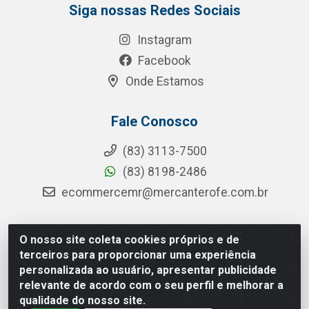
Siga nossas Redes Sociais
Instagram
Facebook
Onde Estamos
Fale Conosco
(83) 3113-7500
(83) 8198-2486
ecommercemr@mercanterofe.com.br
O nosso site coleta cookies próprios e de
MR Distribuidora - Rua Hortêncio Ribeiro de Luna, 3777 -
terceiros para proporcionar uma experiência
Distrito Industrial, João Pessoa/PB - CEP 58081-400 -
personalizada ao usuário, apresentar publicidade
CNPJ 35.428.312/0001-85
relevante de acordo com o seu perfil e melhorar a
qualidade do nosso site.