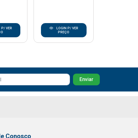
 P/ VER
LOGIN P/ VER
LOGIN P/
ÇO
PREÇO
PREÇO
le Conosco