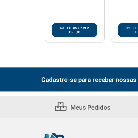
LOGIN P/ VER
LOGIN P/ VER
LO
PREÇO
PREÇO
P
Cadastre-se para receber nossas 
Meus Pedidos