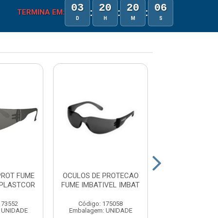
03
20
20
06
:
:
:
TERMINA EM:
D
H
M
S
PROT FUME
OCULOS DE PROTECAO
OCULOS DE P
 PLASTCOR
FUME IMBATIVEL IMBAT
IDOL FUME 
173552
Código: 175058
Código: 17
 UNIDADE
Embalagem: UNIDADE
Embalagem: U