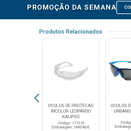
PROMOÇÃO DA SEMANA
CO
Produtos Relacionados
S DE PROTECAO
OCULOS DE PROTECAO
OCULOS D
MER INCOLOR
INCOLOR LEOPARDO
URBANO
ELTA PLUS
KALIPSO
Códig
digo: 160619
Código: 171210
Embalag
agem: UNIDADE
Embalagem: UNIDADE