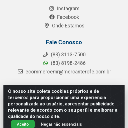
Instagram
Facebook
Onde Estamos
Fale Conosco
(83) 3113-7500
(83) 8198-2486
ecommercemr@mercanterofe.com.br
O nosso site coleta cookies próprios e de
MR Distribuidora - Rua Hortêncio Ribeiro de Luna, 3777 -
terceiros para proporcionar uma experiência
Distrito Industrial, João Pessoa/PB - CEP 58081-400 -
personalizada ao usuário, apresentar publicidade
CNPJ 35.428.312/0001-85
relevante de acordo com o seu perfil e melhorar a
qualidade do nosso site.
Aceito
Negar não essenciais