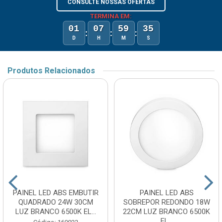
CONSULTE NOSSAS OFERTAS
TERMINA EM:
01
07
59
35
:
:
:
D
H
M
S
Produtos Relacionados
PAINEL LED ABS EMBUTIR
PAINEL LED ABS
QUADRADO 24W 30CM
SOBREPOR REDONDO 18W
LUZ BRANCO 6500K EL...
22CM LUZ BRANCO 6500K
EL...