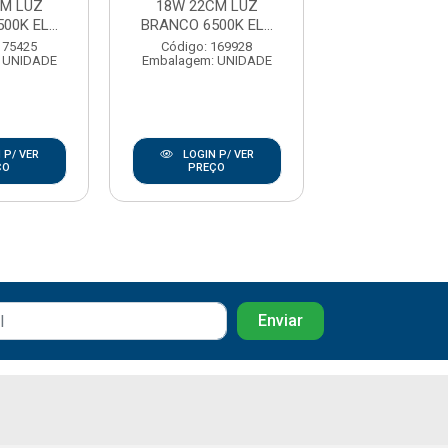
CM LUZ
18W 22CM LUZ
QUADRADO 24W
0K EL...
BRANCO 6500K EL...
-6500K ELGI
175425
Código: 169928
Código: 17
 UNIDADE
Embalagem: UNIDADE
Embalagem: U
 P/ VER
LOGIN P/ VER
LOGIN P/
ÇO
PREÇO
PREÇO