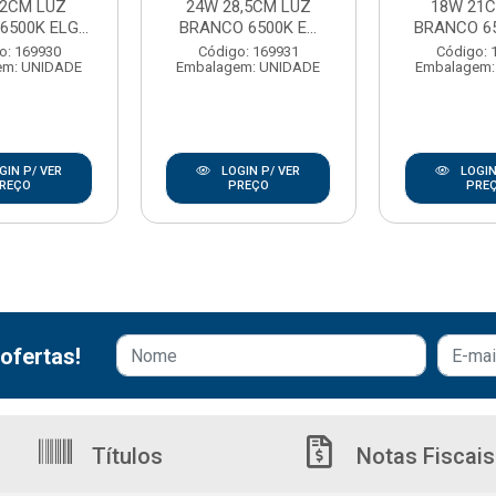
22CM LUZ
24W 28,5CM LUZ
18W 21
500K ELG...
BRANCO 6500K E...
BRANCO 650
o: 169930
Código: 169931
Código: 
em: UNIDADE
Embalagem: UNIDADE
Embalagem:
GIN P/ VER
LOGIN P/ VER
LOGIN
REÇO
PREÇO
PRE
ofertas!
Títulos
Notas Fiscais