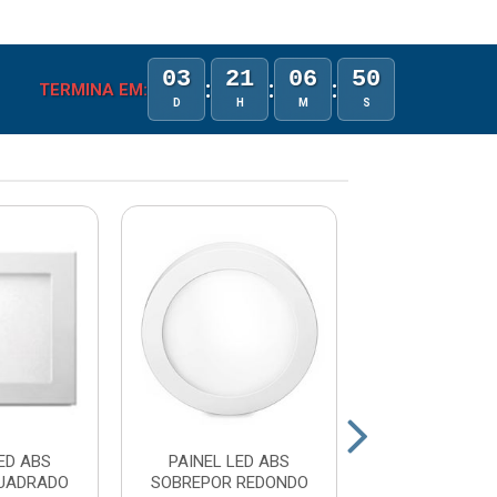
03
21
06
50
:
:
:
TERMINA EM:
D
H
M
S
ED ABS
PAINEL LED ABS
PAINEL LED 
QUADRADO
SOBREPOR REDONDO
WIFI EMBU