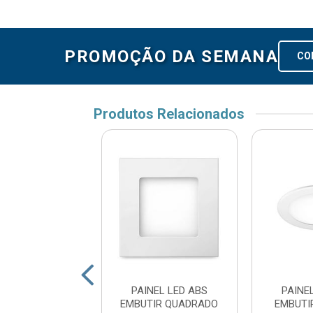
PROMOÇÃO DA SEMANA
CO
Produtos Relacionados
 LED ALUMINIO
PAINEL LED ABS
PAINE
IR REDONDO 6W
EMBUTIR QUADRADO
EMBUTI