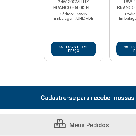
 LUZ BRANCO
24W 30CM LUZ
18W 
6500K...
BRANCO 6500K EL...
BRANCO 6
digo: 171645
Código: 169922
Códig
agem: UNIDADE
Embalagem: UNIDADE
Embalag
LOGIN P/ VER
LOGIN P/ VER
LO
PREÇO
PREÇO
P
Cadastre-se para receber nossas 
Meus Pedidos