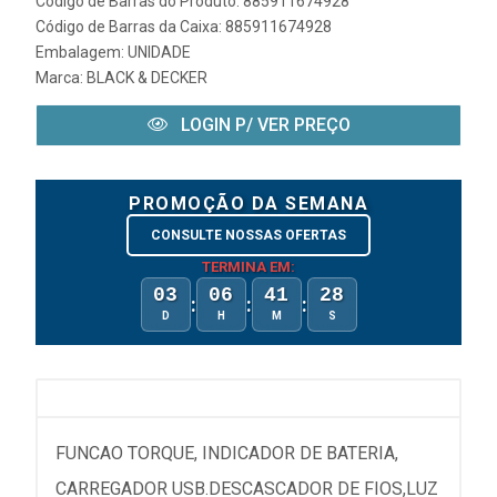
Código de Barras do Produto: 885911674928
Código de Barras da Caixa: 885911674928
Embalagem: UNIDADE
Marca:
BLACK & DECKER
LOGIN P/ VER PREÇO
PROMOÇÃO DA SEMANA
CONSULTE NOSSAS OFERTAS
TERMINA EM:
03
06
41
28
:
:
:
D
H
M
S
FUNCAO TORQUE, INDICADOR DE BATERIA,
CARREGADOR USB.DESCASCADOR DE FIOS,LUZ