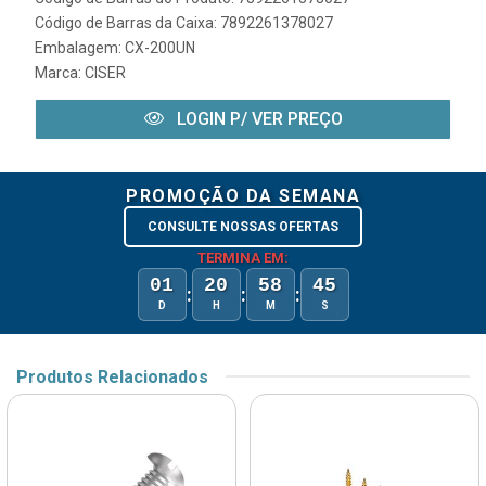
Código de Barras da Caixa: 7892261378027
Embalagem: CX-200UN
Marca:
CISER
LOGIN P/ VER PREÇO
PROMOÇÃO DA SEMANA
CONSULTE NOSSAS OFERTAS
TERMINA EM:
01
20
58
45
:
:
:
D
H
M
S
Produtos Relacionados