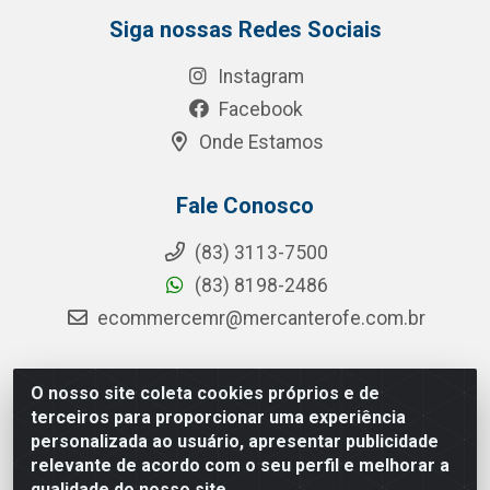
Siga nossas Redes Sociais
Instagram
Facebook
Onde Estamos
Fale Conosco
(83) 3113-7500
(83) 8198-2486
ecommercemr@mercanterofe.com.br
O nosso site coleta cookies próprios e de
MR Distribuidora - Rua Hortêncio Ribeiro de Luna, 3777 -
terceiros para proporcionar uma experiência
Distrito Industrial, João Pessoa/PB - CEP 58081-400 -
personalizada ao usuário, apresentar publicidade
CNPJ 35.428.312/0001-85
relevante de acordo com o seu perfil e melhorar a
qualidade do nosso site.