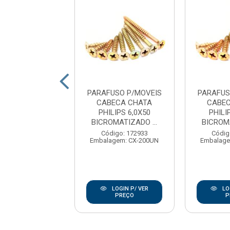
USO P/MOVEIS
PARAFUSO P/MOVEIS
PARAFUS
ECA CHATA
CABECA CHATA
CABE
LIPS 3,5X40
PHILIPS 6,0X50
PHILI
OMATIZADO ...
BICROMATIZADO ...
BICROMA
digo: 171843
Código: 172933
Códig
agem: CX-500UN
Embalagem: CX-200UN
Embalage
LOGIN P/ VER
LOGIN P/ VER
LO
PREÇO
PREÇO
P