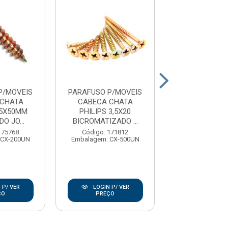
P/MOVEIS
PARAFUSO P/MOVEIS
PARAFUSO P/
 CHATA
CABECA CHATA
CABECA C
,5X50MM
PHILIPS 3,5X20
PHILIPS 5,
O JO...
BICROMATIZADO ...
BICROMATIZA
175768
Código: 171812
Código: 17
 CX-200UN
Embalagem: CX-500UN
Embalagem: CX
 P/ VER
LOGIN P/ VER
LOGIN P/
ÇO
PREÇO
PREÇO