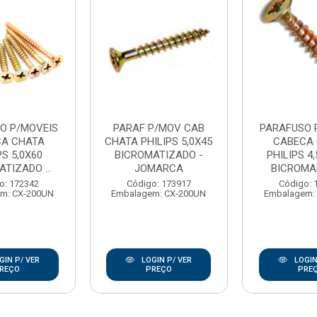
O P/MOVEIS
PARAF P/MOV CAB
PARAFUSO 
CA CHATA
CHATA PHILIPS 5,0X45
CABECA
PS 5,0X60
BICROMATIZADO -
PHILIPS 4
TIZADO ...
JOMARCA
BICROMAD
o: 172342
Código: 173917
Código: 
m: CX-200UN
Embalagem: CX-200UN
Embalagem:
GIN P/ VER
LOGIN P/ VER
LOGIN
REÇO
PREÇO
PRE