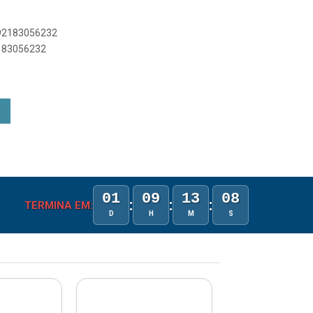
892183056232
2183056232
01
09
13
08
:
:
:
TERMINA EM:
D
H
M
S