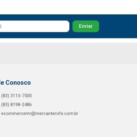
le Conosco
(83) 3113-7500
(83) 8198-2486
ecommercemr@mercanterofe.com.br