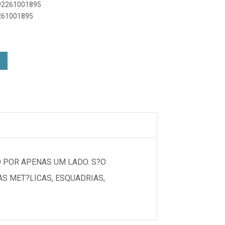
892261001895
2261001895
O POR APENAS UM LADO. S?O
S MET?LICAS, ESQUADRIAS,