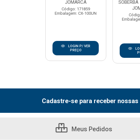
BA - JOMARCA
JOMARCA
SOBERBA 
JO
digo: 171782
Código: 171859
agem: CX-100UN
Embalagem: CX-100UN
Códig
Embalage
LOGIN P/ VER
LOGIN P/ VER
LO
PREÇO
PREÇO
P
Cadastre-se para receber nossas 
Meus Pedidos