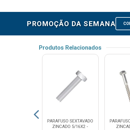
PROMOÇÃO DA SEMANA
CO
Produtos Relacionados
USO SEXTAVADO
PARAFUSO SEXTAVADO
PARAFUS
CADO ROSCA
ZINCADO 5/16X2 -
ZINCA