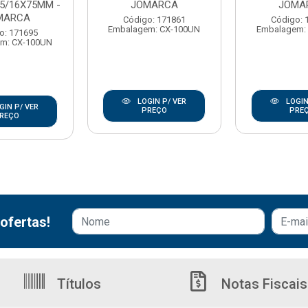
5/16X75MM -
JOMARCA
JOMA
MARCA
Código: 171861
Código: 
Embalagem: CX-100UN
Embalagem:
o: 171695
m: CX-100UN
LOGIN P/ VER
LOGIN
GIN P/ VER
PREÇO
PRE
REÇO
ofertas!
Títulos
Notas Fiscais