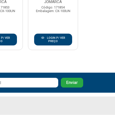
RCA
JOMARCA
JOMARC
171853
Código: 171854
Código: 17
 CX-100UN
Embalagem: CX-100UN
Embalagem: CX
 P/ VER
LOGIN P/ VER
LOGIN P/
ÇO
PREÇO
PREÇO