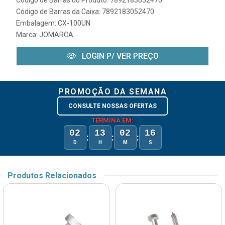
Código de Barras do Produto: 7892183052470
Código de Barras da Caixa: 7892183052470
Embalagem: CX-100UN
Marca:
JOMARCA
LOGIN P/ VER PREÇO
PROMOÇÃO DA SEMANA
CONSULTE NOSSAS OFERTAS
TERMINA EM:
02
13
02
16
:
:
:
D
H
M
S
Produtos Relacionados