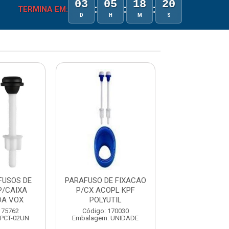
03
05
18
20
:
:
:
TERMINA EM:
D
H
M
S
FUSOS DE
PARAFUSO DE FIXACAO
PARAFUSOS
P/CAIXA
P/CX ACOPL KPF
FIXACAO PARA
DA VOX
POLYUTIL
ACOPLADA E
175762
Código: 170030
Código: 176
 PCT-02UN
Embalagem: UNIDADE
Embalagem: PC