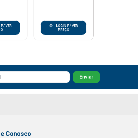
 P/ VER
LOGIN P/ VER
LOGIN P/
ÇO
PREÇO
PREÇO
le Conosco