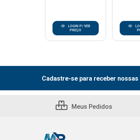
LOGIN P/ VER
LOGIN P/ VER
LO
PREÇO
PREÇO
P
Cadastre-se para receber nossas 
Meus Pedidos