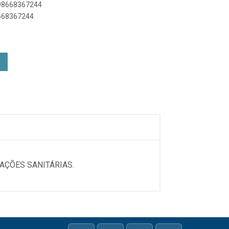
898668367244
8668367244
AÇÕES SANITÁRIAS.