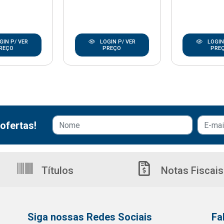
GIN P/ VER
LOGIN P/ VER
LOGIN
REÇO
PREÇO
PRE
ofertas!
Títulos
Notas Fiscais
Siga nossas Redes Sociais
Fa