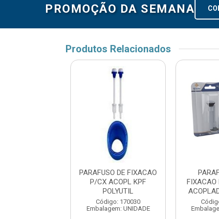
PROMOÇÃO DA SEMANA
CO
Produtos Relacionados
 PARAFUSOS DE
PARAFUSO DE FIXACAO
PARA
CAO P/CAIXA
P/CX ACOPL KPF
FIXACAO
PLADA VOX
POLYUTIL
ACOPLAD
digo: 175762
Código: 170030
Códig
agem: PCT-02UN
Embalagem: UNIDADE
Embalage