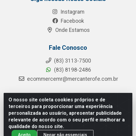
Instagram
Facebook
Onde Estamos
Fale Conosco
(83) 3113-7500
(83) 8198-2486
ecommercemr@mercanterofe.com.br
O nosso site coleta cookies próprios e de
MR Distribuidora - Rua Hortêncio Ribeiro de Luna, 3777 -
terceiros para proporcionar uma experiência
Distrito Industrial, João Pessoa/PB - CEP 58081-400 -
personalizada ao usuário, apresentar publicidade
CNPJ 35.428.312/0001-85
relevante de acordo com o seu perfil e melhorar a
qualidade do nosso site.
Aceito
Negar não essenciais