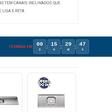
IAS.TEM CANAIS INCLINADOS QUE
LISA E RETA
00
15
29
47
:
:
:
TERMINA EM:
D
H
M
S