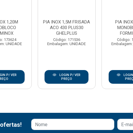
NOX 1,20M
PIA INOX 1,5M FRISADA
PIA INOX
OBLOCO
ACO 430 PLUS30
MONOB
RMINOX
GHELPLUS
FORM
o: 173624
Código: 171536
Código: 
em: UNIDADE
Embalagem: UNIDADE
Embalagem:
GIN P/ VER
LOGIN P/ VER
LOGIN
REÇO
PREÇO
PRE
ofertas!