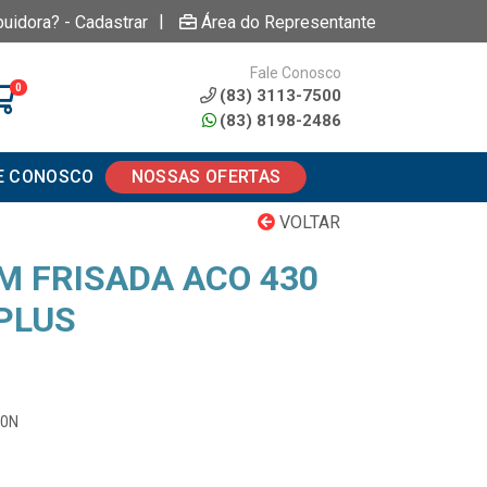
|
buidora? - Cadastrar
Área do Representante
Fale Conosco
0
(83) 3113-7500
(83) 8198-2486
E CONOSCO
NOSSAS OFERTAS
VOLTAR
0M FRISADA ACO 430
PLUS
00N