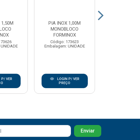
 1,50M
PIA INOX 1,00M
PIA INOX 1,4M
LOCO
MONOBLOCO
ACO 430 PL
INOX
FORMINOX
GHELPL
173626
Código: 173623
Código: 17
 UNIDADE
Embalagem: UNIDADE
Embalagem: U
 P/ VER
LOGIN P/ VER
LOGIN P/
ÇO
PREÇO
PREÇO