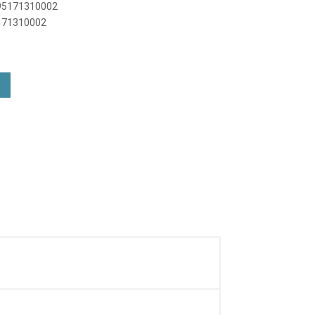
895171310002
5171310002