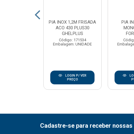
 INOX 1.80M
PIA INOX 1,2M FRISADA
PIA I
ADA ACO 430
ACO 430 PLUS30
MON
BRANOX
GHELPLUS
FO
digo: 176213
Código: 171534
Códig
agem: UNIDADE
Embalagem: UNIDADE
Embalag
LOGIN P/ VER
LOGIN P/ VER
LO
PREÇO
PREÇO
P
Cadastre-se para receber nossas 