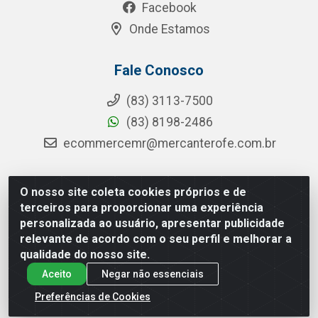
Facebook
Onde Estamos
Fale Conosco
(83) 3113-7500
(83) 8198-2486
ecommercemr@mercanterofe.com.br
O nosso site coleta cookies próprios e de
MR Distribuidora - Rua Hortêncio Ribeiro de Luna, 3777 -
terceiros para proporcionar uma experiência
Distrito Industrial, João Pessoa/PB - CEP 58081-400 -
personalizada ao usuário, apresentar publicidade
CNPJ 35.428.312/0001-85
relevante de acordo com o seu perfil e melhorar a
qualidade do nosso site.
Aceito
Negar não essenciais
Preferências de Cookies