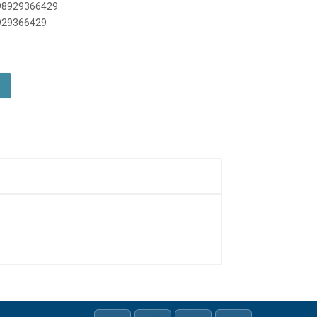
898929366429
8929366429