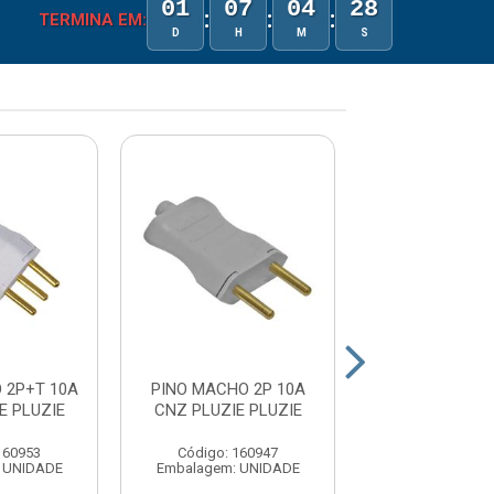
01
07
04
28
:
:
:
TERMINA EM:
D
H
M
S
 2P+T 10A
PINO MACHO 2P 10A
PINO MACHO 
E PLUZIE
CNZ PLUZIE PLUZIE
BRANCA PL
PLUZIE
160953
Código: 160947
Código: 16
 UNIDADE
Embalagem: UNIDADE
Embalagem: U