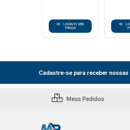
LOGIN P/ VER
LOGIN P/ VER
LO
PREÇO
PREÇO
P
Cadastre-se para receber nossas 
Meus Pedidos