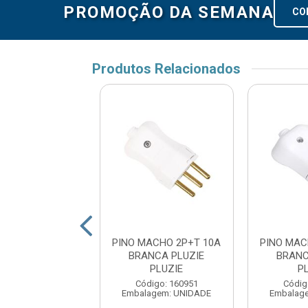
PROMOÇÃO DA SEMANA
CO
Produtos Relacionados
ACHO 2P+T 20A
PINO MACHO 2P+T 10A
PINO MAC
PLUZIE PLUZIE
BRANCA PLUZIE
BRANC
PLUZIE
P
digo: 160955
Código: 160951
Códig
agem: UNIDADE
Embalagem: UNIDADE
Embalag