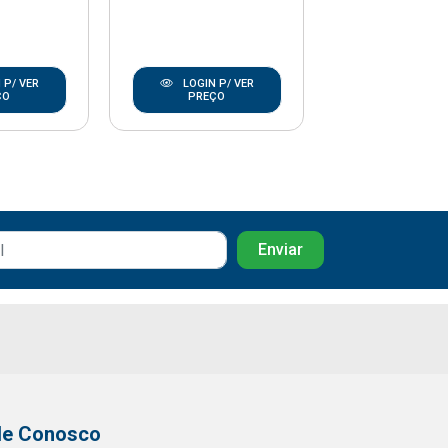
 P/ VER
LOGIN P/ VER
LOGIN P/
ÇO
PREÇO
PREÇO
le Conosco