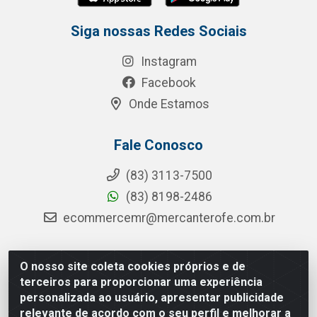
Siga nossas Redes Sociais
Instagram
Facebook
Onde Estamos
Fale Conosco
(83) 3113-7500
(83) 8198-2486
ecommercemr@mercanterofe.com.br
O nosso site coleta cookies próprios e de
MR Distribuidora - Rua Hortêncio Ribeiro de Luna, 3777 -
terceiros para proporcionar uma experiência
Distrito Industrial, João Pessoa/PB - CEP 58081-400 -
personalizada ao usuário, apresentar publicidade
CNPJ 35.428.312/0001-85
relevante de acordo com o seu perfil e melhorar a