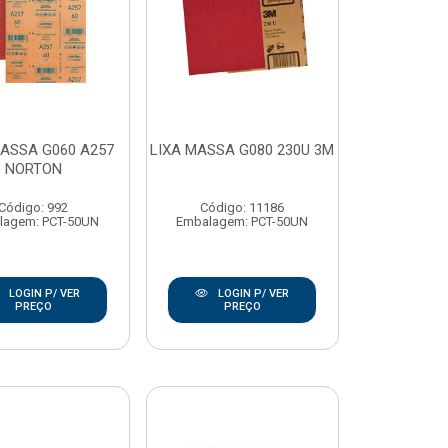
MASSA G060 A257
LIXA MASSA G080 230U 3M
NORTON
Código: 992
Código: 11186
lagem: PCT-50UN
Embalagem: PCT-50UN
LOGIN P/ VER
LOGIN P/ VER
PREÇO
PREÇO