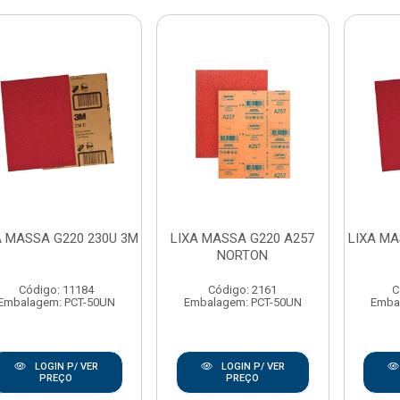
A MASSA G220 230U 3M
LIXA MASSA G220 A257
LIXA MA
NORTON
Código: 11184
Código: 2161
C
Embalagem: PCT-50UN
Embalagem: PCT-50UN
Emba
LOGIN P/ VER
LOGIN P/ VER
PREÇO
PREÇO