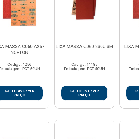
XA MASSA G050 A257
LIXA MASSA G060 230U 3M
LIXA 
NORTON
Código: 1256
Código: 11185
Embalagem: PCT-50UN
Embalagem: PCT-50UN
Emba
LOGIN P/ VER
LOGIN P/ VER
PREÇO
PREÇO