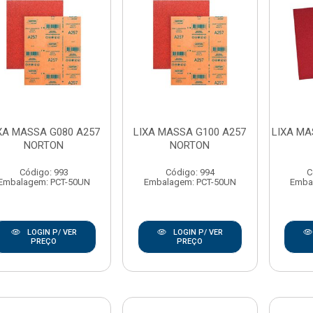
XA MASSA G080 A257
LIXA MASSA G100 A257
LIXA MA
NORTON
NORTON
Código: 993
Código: 994
C
Embalagem: PCT-50UN
Embalagem: PCT-50UN
Emba
LOGIN P/ VER
LOGIN P/ VER
PREÇO
PREÇO