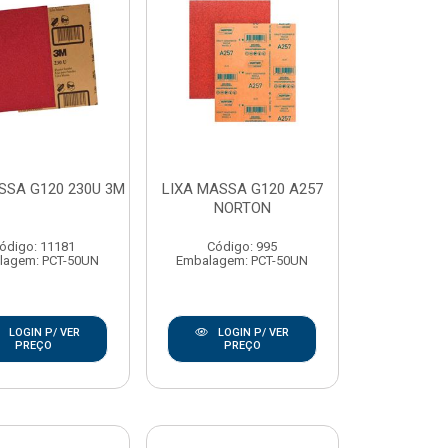
SSA G120 230U 3M
LIXA MASSA G120 A257
NORTON
ódigo: 11181
Código: 995
lagem: PCT-50UN
Embalagem: PCT-50UN
LOGIN P/ VER
LOGIN P/ VER
PREÇO
PREÇO