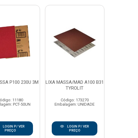
SSA P100 230U 3M
LIXA MASSA/MAD A100 B31
TYROLIT
ódigo: 11180
Código: 173270
lagem: PCT-50UN
Embalagem: UNIDADE
LOGIN P/ VER
LOGIN P/ VER
PREÇO
PREÇO