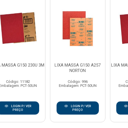
A MASSA G150 230U 3M
LIXA MASSA G150 A257
LIXA MA
NORTON
Código: 11182
Código: 996
C
Embalagem: PCT-50UN
Embalagem: PCT-50UN
Emba
LOGIN P/ VER
LOGIN P/ VER
PREÇO
PREÇO