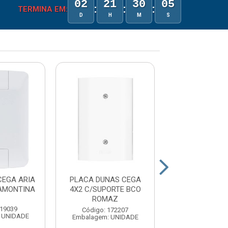
02
21
30
05
:
:
:
TERMINA EM:
D
H
M
S
CEGA ARIA
PLACA DUNAS CEGA
PLACA CANO
AMONTINA
4X2 C/SUPORTE BCO
4X2 C/SUPOR
ROMAZ
ROMAZ
 19039
Código: 172207
Código: 17
 UNIDADE
Embalagem: UNIDADE
Embalagem: U