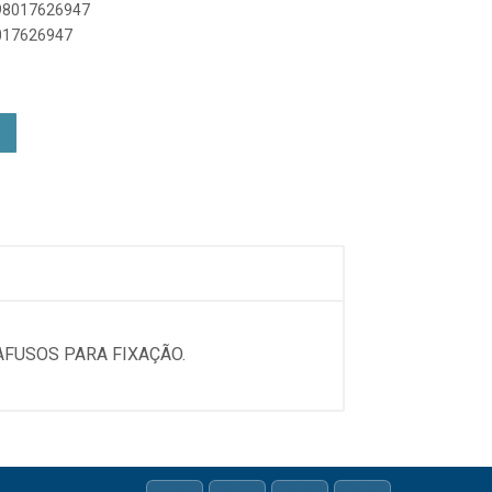
898017626947
8017626947
AFUSOS PARA FIXAÇÃO.