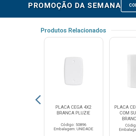
PROMOÇÃO DA SEMANA
CO
Produtos Relacionados
A CANOA CEGA
PLACA CEGA 4X2
PLACA C
/SUPORTE BCO
BRANCA PLUZIE
COM SU
ROMAZI
BRANC
Código: 50896
digo: 172149
Códig
Embalagem: UNIDADE
agem: UNIDADE
Embalag