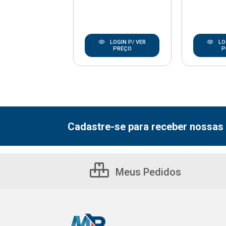
LOGIN P/ VER
LOGIN P/ VER
LO
PREÇO
PREÇO
P
Cadastre-se para receber nossas 
Meus Pedidos