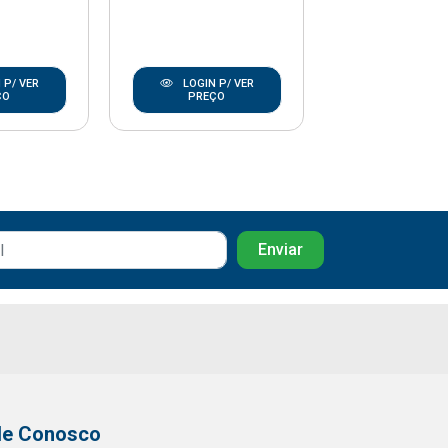
 P/ VER
LOGIN P/ VER
LOGIN P/
ÇO
PREÇO
PREÇO
le Conosco