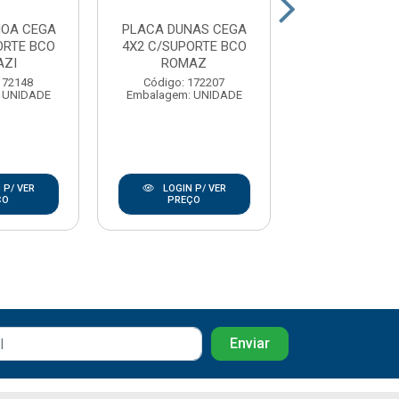
NOA CEGA
PLACA DUNAS CEGA
PLACA CEGA 
ORTE BCO
4X2 C/SUPORTE BCO
4 BRANCA P
AZI
ROMAZ
Código: 15
172148
Código: 172207
Embalagem: U
 UNIDADE
Embalagem: UNIDADE
 P/ VER
LOGIN P/ VER
LOGIN P/
ÇO
PREÇO
PREÇO