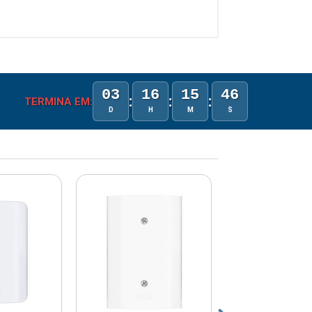
03
16
15
46
:
:
:
TERMINA EM:
D
H
M
S