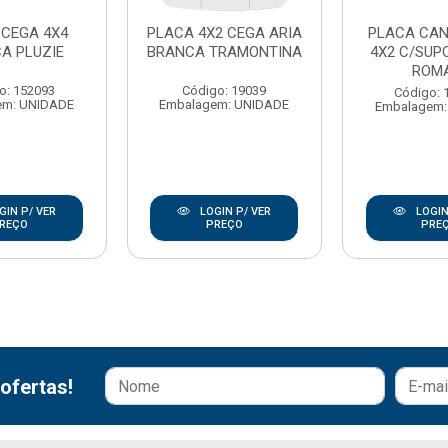
 CEGA 4X4
PLACA 4X2 CEGA ARIA
PLACA CA
A PLUZIE
BRANCA TRAMONTINA
4X2 C/SUP
ROM
o: 152093
Código: 19039
Código: 
em: UNIDADE
Embalagem: UNIDADE
Embalagem:
GIN P/ VER
LOGIN P/ VER
LOGIN
REÇO
PREÇO
PRE
ofertas!