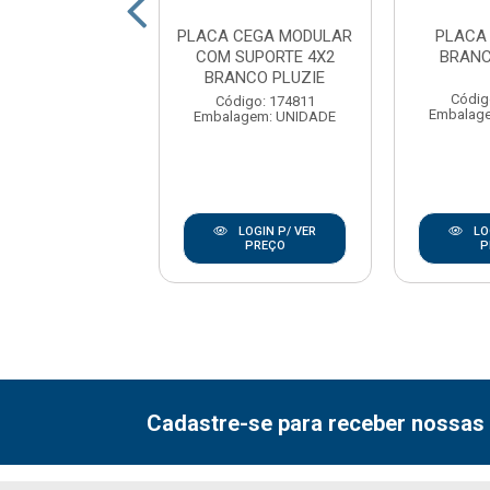
A CANOA CEGA
PLACA CEGA MODULAR
PLACA
/SUPORTE BCO
COM SUPORTE 4X2
BRANC
ROMAZI
BRANCO PLUZIE
Códig
digo: 172149
Código: 174811
Embalag
agem: UNIDADE
Embalagem: UNIDADE
LOGIN P/ VER
LOGIN P/ VER
LO
PREÇO
PREÇO
P
Cadastre-se para receber nossas 