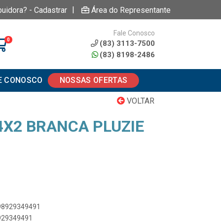
|
buidora? - Cadastrar
Área do Representante
Fale Conosco
0
(83) 3113-7500
(83) 8198-2486
E CONOSCO
NOSSAS OFERTAS
VOLTAR
4X2 BRANCA PLUZIE
898929349491
8929349491