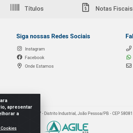
Títulos
Notas Fiscais
Siga nossas Redes Sociais
Fa
Instagram
Facebook
Onde Estamos
para
io, apresentar
elhorar a
o Ribeiro de Luna, 3777 - Distrito Industrial, João Pessoa/PB - CEP 580
 Cookies