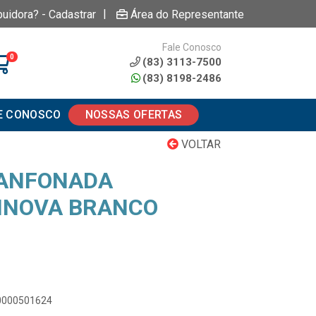
|
buidora? - Cadastrar
Área do Representante
Fale Conosco
0
(83) 3113-7500
(83) 8198-2486
E CONOSCO
NOSSAS OFERTAS
VOLTAR
SANFONADA
INOVA BRANCO
00000501624