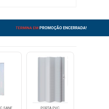
PROMOÇÃO ENCERRADA!
TERMINA EM:
C SANF
PORTA PVC
PORTA PVC 