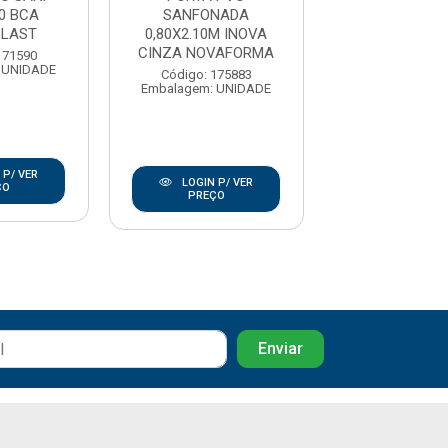
10 BCA
SANFONADA
0,84X2,10 C
PLAST
0,80X2.10M INOVA
PERFILPL
CINZA NOVAFORMA
171590
Código: 171
 UNIDADE
Embalagem: U
Código: 175883
Embalagem: UNIDADE
 P/ VER
LOGIN P/
LOGIN P/ VER
ÇO
PREÇO
PREÇO