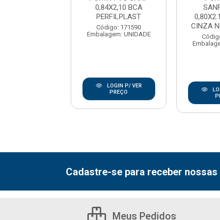
4X2,10 CINZA
0,84X2,10 BCA
SAN
RFILPLAST
PERFILPLAST
0,80X2
CINZA 
digo: 171591
Código: 171590
agem: UNIDADE
Embalagem: UNIDADE
Códig
Embalag
LOGIN P/ VER
LOGIN P/ VER
LO
PREÇO
PREÇO
P
Cadastre-se para receber nossas 
Meus Pedidos