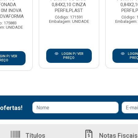
FONADA
0,84X2,10 CINZA
0,84X2,
.10M INOVA
PERFILPLAST
PERFIL
NOVAFORMA
Código: 171591
Código: 
Embalagem: UNIDADE
Embalagem:
o: 175883
em: UNIDADE
LOGIN P/ VER
LOGIN
GIN P/ VER
PREÇO
PRE
REÇO
ofertas!
Títulos
Notas Fiscais