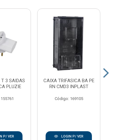
 T 3 SAIDAS
CAIXA TRIFASICA BA PE
PLAFON
CA PLUZIE
RN CMD3 INPLAST
PORCELAN
100W E2
 155761
Código: 169105
Código:
N P/ VER
LOGIN P/ VER
LOGIN