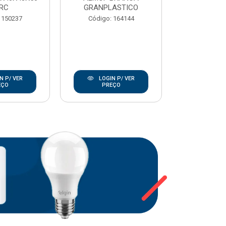
RC
GRANPLASTICO
Código:
 150237
Código: 164144
N P/ VER
LOGIN P/ VER
LOGIN
EÇO
PREÇO
PRE