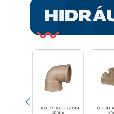
O PLASTICO
JOELHO SOLD 90X20MM
TEE SOLDA
 COM ESFERA
KRONA
KR