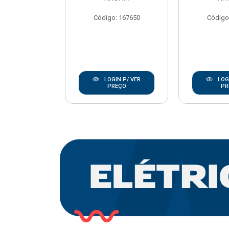
REBOUCAS
Código: 167650
Código
o: 20668
IN P/ VER
LOGIN P/ VER
LOGI
REÇO
PREÇO
PR