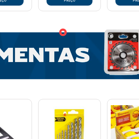
EÇO
PREÇO
PR