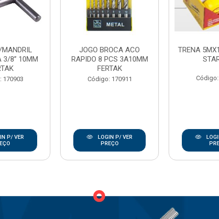
/MANDRIL
JOGO BROCA ACO
TRENA 5MX
 3/8” 10MM
RAPIDO 8 PCS 3A10MM
STA
RTAK
FERTAK
Código:
: 170903
Código: 170911
N P/ VER
LOGIN P/ VER
LOGI
EÇO
PREÇO
PR