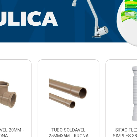
VEL 20MM -
TUBO SOLDAVEL
SIFAO FL
ONA
25MMX6M - KRONA
SIMPLES 3