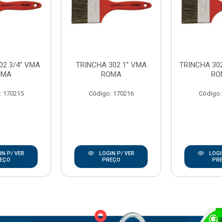
02 3/4” VMA
TRINCHA 302 1” VMA
TRINCHA 302
OMA
ROMA
RO
: 170215
Código: 170216
Código:
N P/ VER
LOGIN P/ VER
LOGI
EÇO
PREÇO
PR