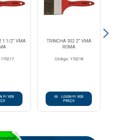
 1.1/2” VMA
TRINCHA 302 2” VMA
TRINCHA 302
MA
ROMA
RO
 170217
Código: 170218
Código:
N P/ VER
LOGIN P/ VER
LOGIN
EÇO
PREÇO
PRE