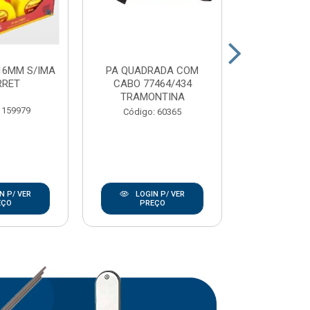
16MM S/IMA
PA QUADRADA COM
CARRO MAO 
RRET
CABO 77464/434
EXTRA
TRAMONTINA
TRAMO
 159979
Código: 60365
Código:
N P/ VER
LOGIN P/ VER
LOGIN
EÇO
PREÇO
PRE