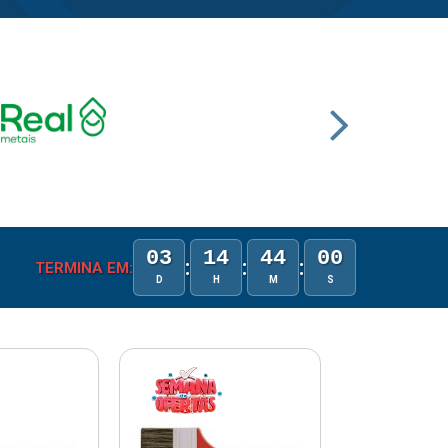
03
14
43
59
:
:
:
TERMINA EM:
D
H
M
S