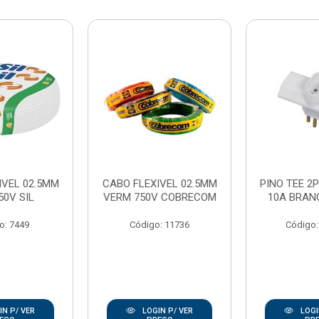
IVEL 02.5MM
CABO FLEXIVEL 02.5MM
PINO TEE 2P
50V SIL
VERM 750V COBRECOM
10A BRAN
o: 7449
Código: 11736
Código:
N P/ VER
LOGIN P/ VER
LOGI