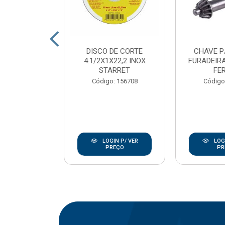
DE CORTE
DISCO DE CORTE
CHAVE P
7/8 INOX
4.1/2X1X22,2 INOX
FURADEIRA
ANLEY
STARRET
FE
go: 846
Código: 156708
Código
IN P/ VER
LOGIN P/ VER
LOGI
REÇO
PREÇO
PR