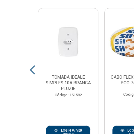
 LED POP
TOMADA IDEALE
CABO FLEX
 QUADRADO
SIMPLES 10A BRANCA
BCO 7
 LUZ BRANCO
PLUZIE
K AV...
Códig
Código: 151582
: 167938
IN P/ VER
LOGIN P/ VER
LOGI