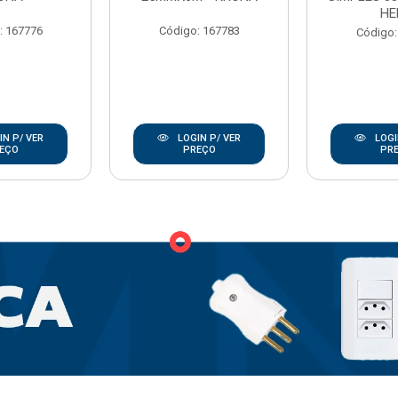
HE
: 167776
Código: 167783
Código:
N P/ VER
LOGIN P/ VER
LOGI
EÇO
PREÇO
PR