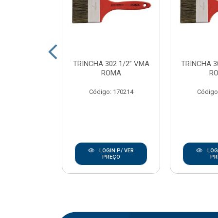
SINT ECOTEC
TRINCHA 302 1/2” VMA
TRINCHA 3
23CM C/CB
ROMA
R
OMA
Código: 170214
Código
: 170237
IN P/ VER
LOGIN P/ VER
LOGI
REÇO
PREÇO
PR