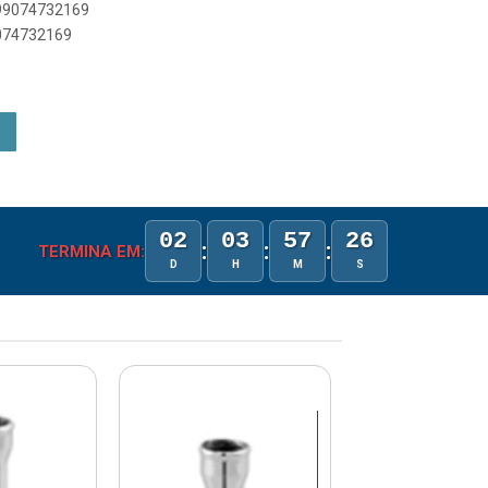
899074732169
9074732169
02
03
57
26
:
:
:
TERMINA EM:
D
H
M
S