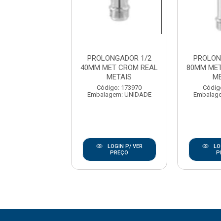
ONGADOR 1/2
PROLONGADOR 1/2
PROLON
MET CROM REAL
40MM MET CROM REAL
80MM MET
METAIS
METAIS
M
digo: 173972
Código: 173970
Códig
agem: UNIDADE
Embalagem: UNIDADE
Embalag
LOGIN P/ VER
LOGIN P/ VER
LO
PREÇO
PREÇO
P