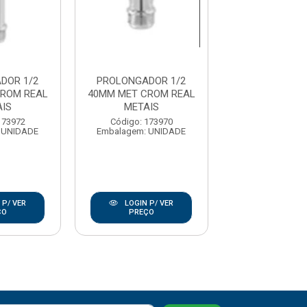
DOR 1/2
PROLONGADOR 1/2
PROLONGADO
ROM REAL
40MM MET CROM REAL
80MM MET CRO
IS
METAIS
METAIS
173972
Código: 173970
Código: 173
 UNIDADE
Embalagem: UNIDADE
Embalagem: U
 P/ VER
LOGIN P/ VER
LOGIN P/
ÇO
PREÇO
PREÇO