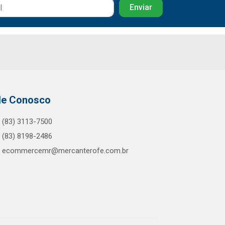
le Conosco
(83) 3113-7500
(83) 8198-2486
ecommercemr@mercanterofe.com.br