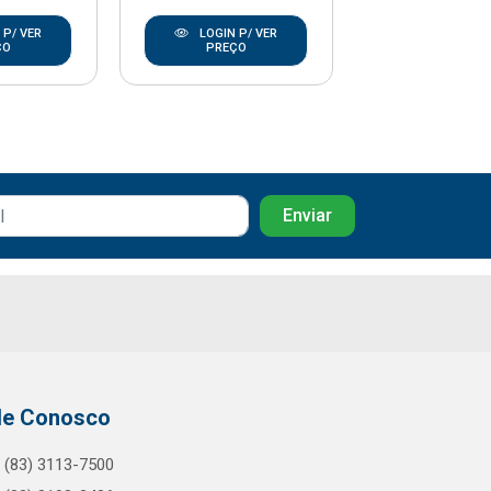
 P/ VER
LOGIN P/ VER
LOGIN P/
ÇO
PREÇO
PREÇO
le Conosco
(83) 3113-7500