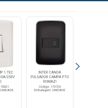
P 1 TEC
INTER CANOA
INTER PULS
10A/250V
PULSADOR CAMPA PTO
CAMPAINHA BC
O
ROMAZI
Código: 154
170021
Código: 173720
Embalagem: U
 UNIDADE
Embalagem: UNIDADE