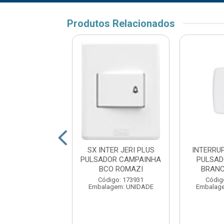
Produtos Relacionados
ADOR ARIA P
SX INTER JERI PLUS
INTERRU
IN 6A BRANCA
PULSADOR CAMPAINHA
PULSAD
AMONTINA
BCO ROMAZI
BRANC
digo: 19044
Código: 173931
Códig
agem: UNIDADE
Embalagem: UNIDADE
Embalag