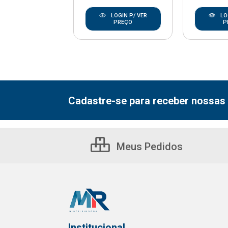
LOGIN P/ VER
LOGIN P/ VER
LO
PREÇO
PREÇO
P
Cadastre-se para receber nossas 
Meus Pedidos
Institucional