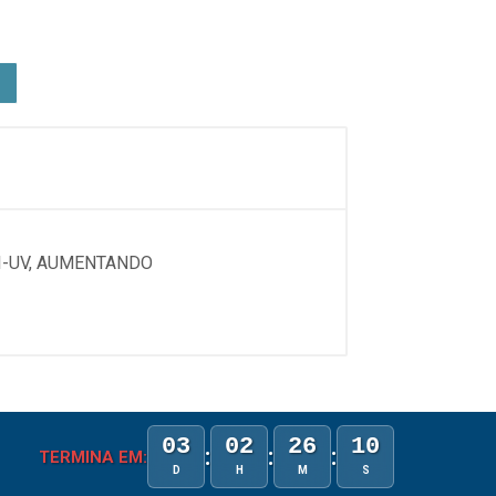
I-UV, AUMENTANDO
03
02
26
10
:
:
:
TERMINA EM:
D
H
M
S