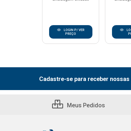
LOGIN P/ VER
LOGIN P/ VER
LO
PREÇO
PREÇO
P
Cadastre-se para receber nossas 
Meus Pedidos