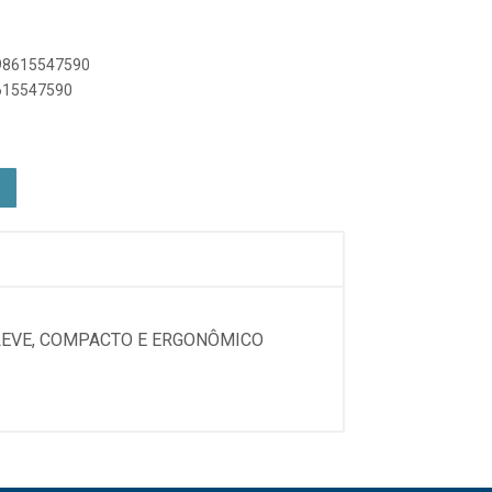
898615547590
8615547590
LEVE, COMPACTO E ERGONÔMICO