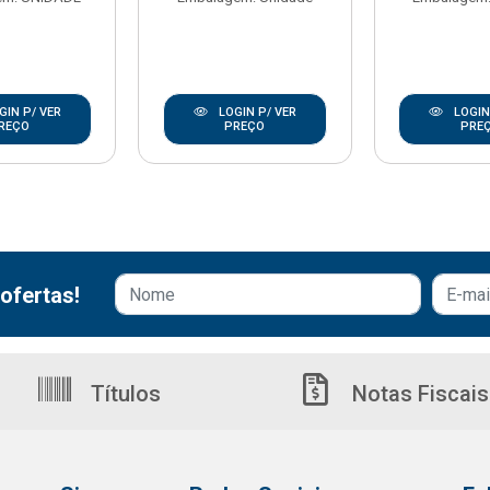
GIN P/ VER
LOGIN P/ VER
LOGIN
REÇO
PREÇO
PRE
ofertas!
Títulos
Notas Fiscais