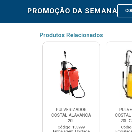
PROMOÇÃO DA SEMANA
CO
Produtos Relacionados
LVERIZADOR
PULVERIZADOR
PULV
AL ALAVANCA
COSTAL ALAVANCA
COSTAL
12L
20L
20L 
digo: 158998
Código: 158999
Códig
agem: Unidade
Embalagem: Unidade
Embalag