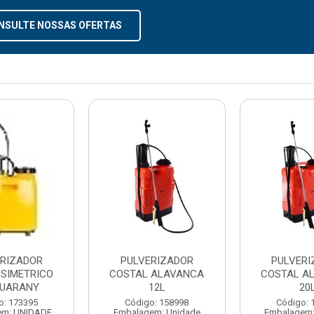
NSULTE NOSSAS OFERTAS
ERIZADOR
PULVERIZADOR
PULVERI
 SIMETRICO
COSTAL ALAVANCA
COSTAL A
GUARANY
12L
20
o: 173395
Código: 158998
Código: 
em: UNIDADE
Embalagem: Unidade
Embalagem: