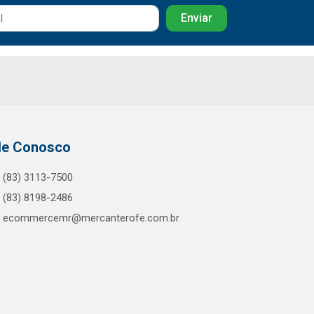
le Conosco
(83) 3113-7500
(83) 8198-2486
ecommercemr@mercanterofe.com.br