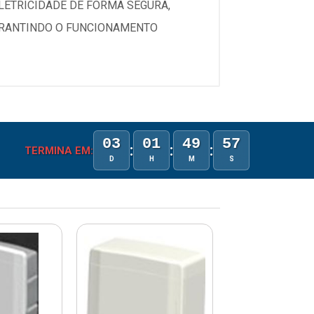
ELETRICIDADE DE FORMA SEGURA,
GARANTINDO O FUNCIONAMENTO
03
01
49
57
:
:
:
TERMINA EM:
D
H
M
S