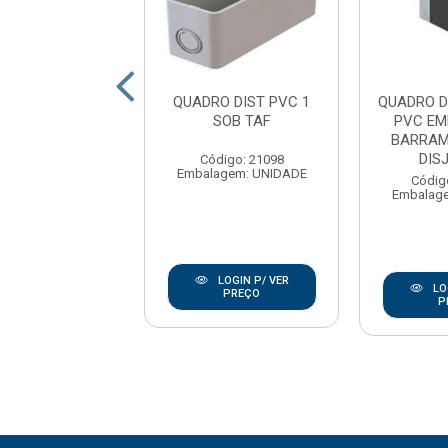
UADRO DE
QUADRO DIST PVC 1
QUADRO D
RIBUICAO PVC
SOB TAF
PVC EM
BUTIR SEM
BARRAM
MENTO PARA 04
DISJ
Código: 21098
Embalagem: UNIDADE
DI...
Códig
Embalag
digo: 176614
agem: UNIDADE
LOGIN P/ VER
LO
PREÇO
P
LOGIN P/ VER
PREÇO