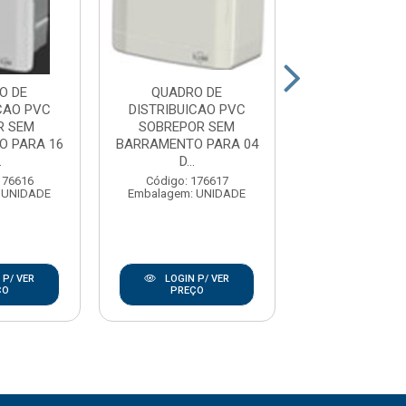
O DE
QUADRO DE
QUADRO 
CAO PVC
DISTRIBUICAO PVC
DISTRIBUICA
R SEM
SOBREPOR SEM
SOBREPOR
O PARA 16
BARRAMENTO PARA 04
BARRAMENTO P
.
D...
D...
176616
Código: 176617
Código: 176
 UNIDADE
Embalagem: UNIDADE
Embalagem: U
 P/ VER
LOGIN P/ VER
LOGIN P/
ÇO
PREÇO
PREÇO