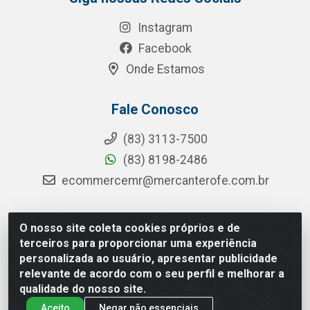
Instagram
Facebook
Onde Estamos
Fale Conosco
(83) 3113-7500
(83) 8198-2486
ecommercemr@mercanterofe.com.br
O nosso site coleta cookies próprios e de
MR Distribuidora - Rua Hortêncio Ribeiro de Luna, 3777 -
terceiros para proporcionar uma experiência
Distrito Industrial, João Pessoa/PB - CEP 58081-400 -
personalizada ao usuário, apresentar publicidade
CNPJ 35.428.312/0001-85
relevante de acordo com o seu perfil e melhorar a
qualidade do nosso site.
Aceito
Negar não essenciais