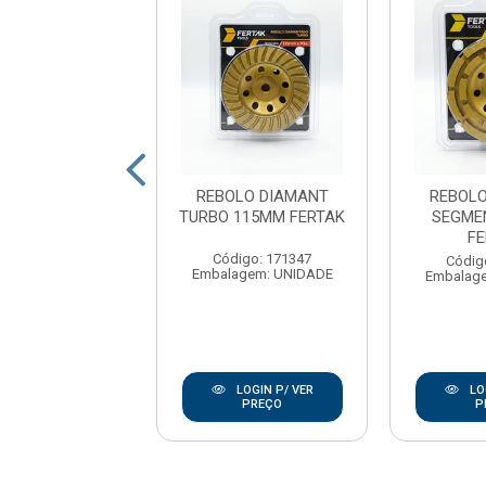
CO DESBASTE
REBOLO DIAMANT
REBOL
X7/8 METALICO
TURBO 115MM FERTAK
SEGME
STANLEY
F
Código: 171347
ódigo: 838
Códig
Embalagem: UNIDADE
agem: UNIDADE
Embalag
LOGIN P/ VER
LOGIN P/ VER
LO
PREÇO
PREÇO
P