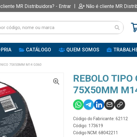
|
 cliente MR Distribuidora? - Entrar
Não é cliente MR Distri
PRIA
CATÁLOGO
QUEM SOMOS
TRABALH
ONICO 75X50MM M14 G060
REBOLO TIPO
75X50MM M14
Código do Fabricante: 62112
Código: 173619
Código NCM: 68042211