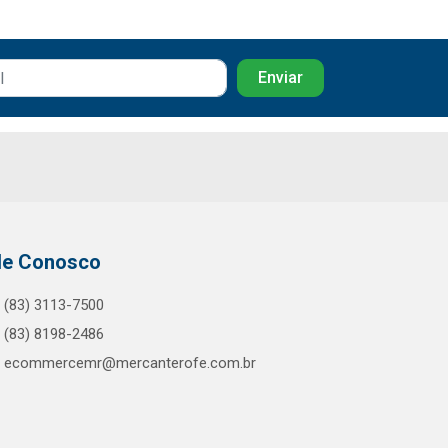
le Conosco
(83) 3113-7500
(83) 8198-2486
ecommercemr@mercanterofe.com.br