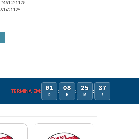
897451421125
7451421125
01
08
25
36
:
:
:
TERMINA EM:
D
H
M
S