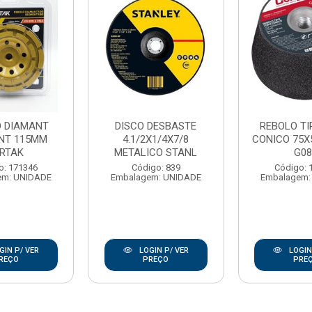
O DIAMANT
DISCO DESBASTE
REBOLO TI
NT 115MM
4.1/2X1/4X7/8
CONICO 75X
ERTAK
METALICO STANL
G08
o: 171346
Código: 839
Código: 
em: UNIDADE
Embalagem: UNIDADE
Embalagem:
GIN P/ VER
LOGIN P/ VER
LOGIN
REÇO
PREÇO
PRE