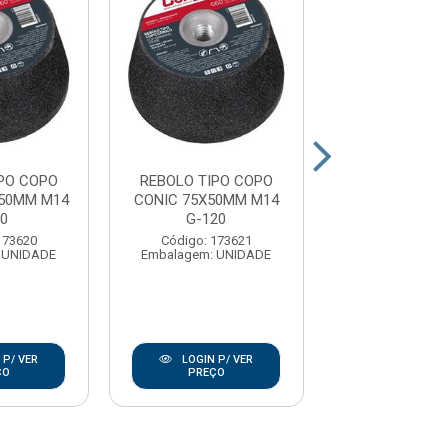
PO COPO
REBOLO TIPO COPO
DISCO DESB
50MM M14
CONIC 75X50MM M14
7X1/4X7/8 ME
0
G-120
STANLE
173620
Código: 173621
Código: 8
 UNIDADE
Embalagem: UNIDADE
Embalagem: U
 P/ VER
LOGIN P/ VER
LOGIN P/
ÇO
PREÇO
PREÇO