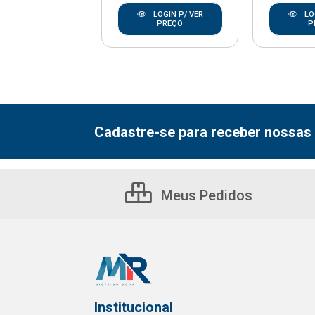
LOGIN P/ VER
LOGIN P/ VER
LO
PREÇO
PREÇO
P
Cadastre-se para receber nossas 
Meus Pedidos
Institucional