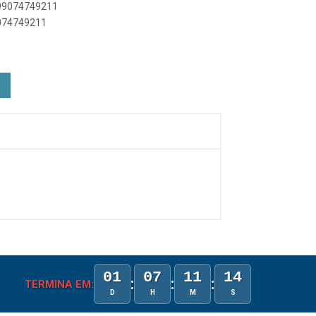
899074749211
9074749211
01
07
11
14
:
:
:
TERMINA EM:
D
H
M
S