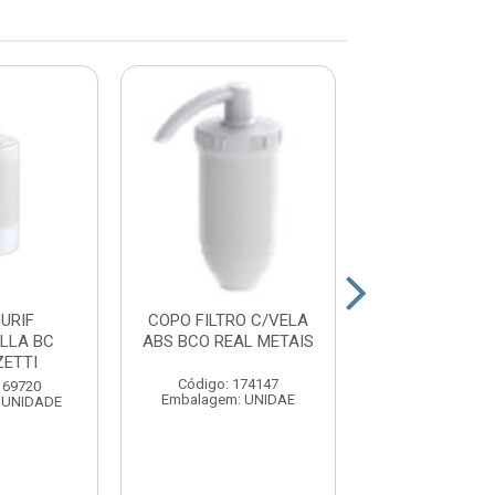
PURIF
COPO FILTRO C/VELA
COPO FILTRO 
LLA BC
ABS BCO REAL METAIS
ABS CROM 
ETTI
METAIS
Código: 174147
169720
Código: 174
Embalagem: UNIDAE
 UNIDADE
Embalagem: U