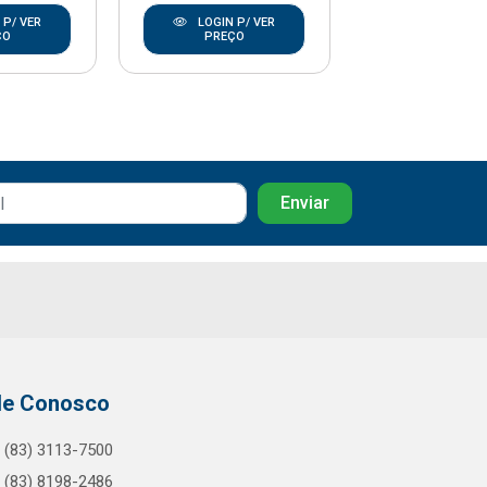
 P/ VER
LOGIN P/ VER
LOGIN P/
ÇO
PREÇO
PREÇO
le Conosco
(83) 3113-7500
(83) 8198-2486