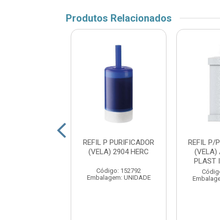
Produtos Relacionados
 (VELA) PARA
REFIL P PURIFICADOR
REFIL P/
RIFICADOR
(VELA) 2904 HERC
(VELA)
ERSAL VIQUA
PLAST 
Código: 152792
digo: 176792
Códig
Embalagem: UNIDADE
agem: UNIDADE
Embalag