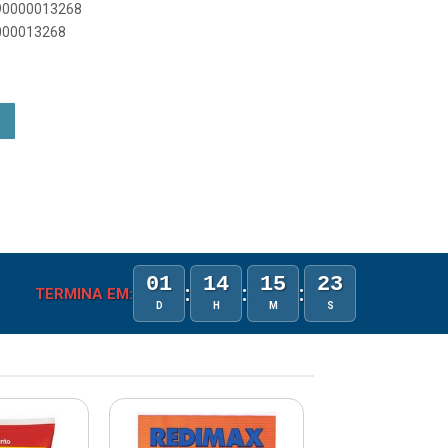
890000013268
0000013268
01
14
15
23
:
:
:
TERMINA EM:
D
H
M
S