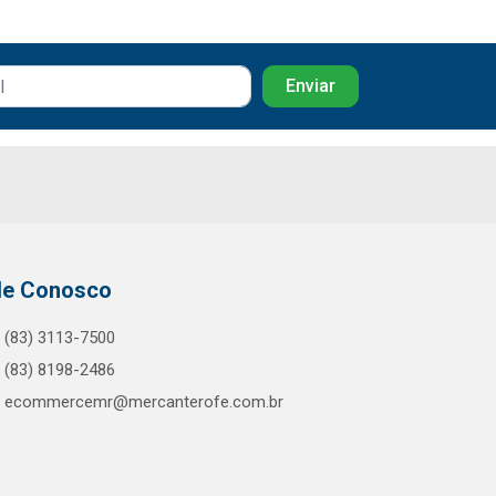
le Conosco
(83) 3113-7500
(83) 8198-2486
ecommercemr@mercanterofe.com.br