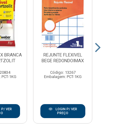
EX BRANCA
REJUNTE FLEXIVEL
REJUNTE FLE
RTZOLIT
BEGE REDONDOIMAX
1KG QUARTZ
 20834
Código: 13267
Código: 20
 PCT-1KG
Embalagem: PCT-1KG
Embalagem: P
 P/ VER
LOGIN P/ VER
LOGIN P/
ÇO
PREÇO
PREÇO