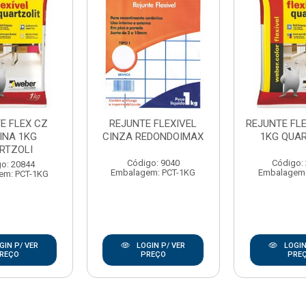
E FLEX CZ
REJUNTE FLEXIVEL
REJUNTE FL
INA 1KG
CINZA REDONDOIMAX
1KG QUA
RTZOLI
Código: 9040
Código:
o: 20844
Embalagem: PCT-1KG
Embalagem:
em: PCT-1KG
GIN P/ VER
LOGIN P/ VER
LOGIN
REÇO
PREÇO
PRE