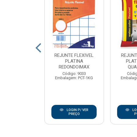
E FLEXIVEL 1KG
REJUNTE FLEXIVEL
REJUNT
ANCO VIVA
PLATINA
PLAT
REDONDOIMAX
QUA
digo: 176955
Código: 9033
Códig
agem: UNIDADE
Embalagem: PCT-1KG
Embalag
LOGIN P/ VER
LOGIN P/ VER
LO
PREÇO
PREÇO
P