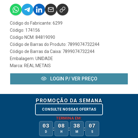
Código do Fabricante: 6299
Código: 174156
Código NCM: 84819090
Código de Barras do Produto: 7899074732244
Código de Barras da Caixa: 7899074732244
Embalagem: UNIDADE
Marca:
REAL METAIS
LOGIN P/ VER PREÇO
PROMOÇÃO DA SEMANA
CONSULTE NOSSAS OFERTAS
TERMINA EM:
03
08
38
07
:
:
:
D
H
M
S