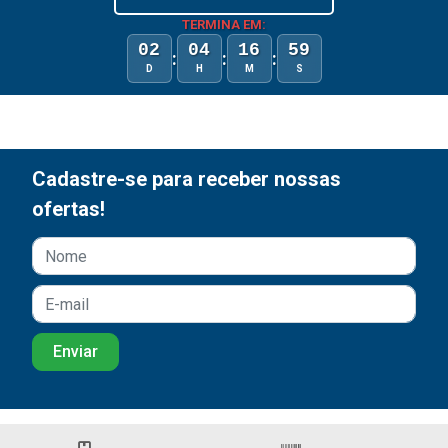
TERMINA EM:
02
04
16
59
:
:
:
D
H
M
S
Cadastre-se para receber nossas
ofertas!