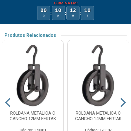
TERMINA EM:
00
10
12
10
:
:
:
D
H
M
S
Produtos Relacionados
ROLDANA METALICA C
ROLDANA METALICA C
GANCHO 12MM FERTAK
GANCHO 14MM FERTAK
Código: 173381
Código: 173382