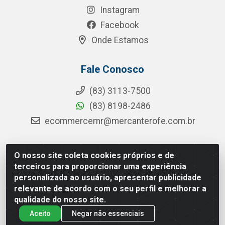
Instagram
Facebook
Onde Estamos
Fale Conosco
(83) 3113-7500
(83) 8198-2486
ecommercemr@mercanterofe.com.br
O nosso site coleta cookies próprios e de
MR Distribuidora - Rua Hortêncio Ribeiro de Luna, 3777 -
terceiros para proporcionar uma experiência
Distrito Industrial, João Pessoa/PB - CEP 58081-400 -
personalizada ao usuário, apresentar publicidade
CNPJ 35.428.312/0001-85
relevante de acordo com o seu perfil e melhorar a
qualidade do nosso site.
Aceito
Negar não essenciais