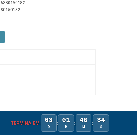
896380150182
6380150182
03
01
46
34
:
:
:
TERMINA EM:
D
H
M
S