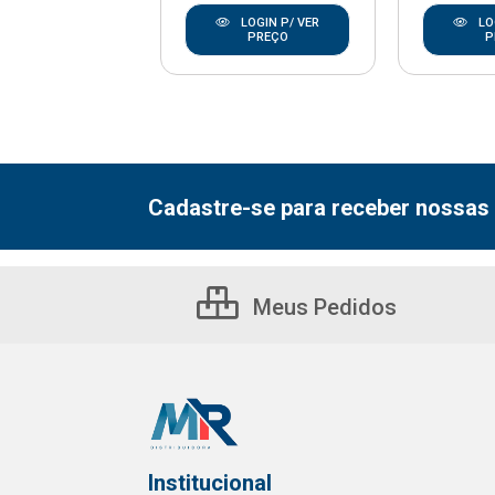
LOGIN P/ VER
LOGIN P/ VER
LO
PREÇO
PREÇO
P
Cadastre-se para receber nossas 
Meus Pedidos
Institucional