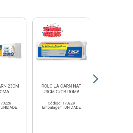
ARN 23CM
ROLO LA CARN NAT
ROLO LA NA
ROMA
23CM C/CB ROMA
05CM C/CB
170228
Código: 170229
Código: 17
 UNIDADE
Embalagem: UNIDADE
Embalagem: U