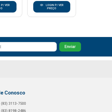
 P/ VER
LOGIN P/ VER
LOGIN P/
ÇO
PREÇO
PREÇO
le Conosco
(83) 3113-7500
(83) 8198-2486