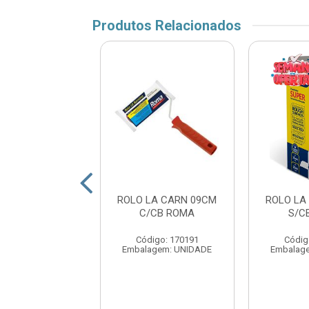
Produtos Relacionados
LA FIBRA ESP
ROLO LA CARN 09CM
ROLO LA
M C/CB ROMA
C/CB ROMA
S/C
digo: 170256
Código: 170191
Códig
agem: UNIDADE
Embalagem: UNIDADE
Embalag