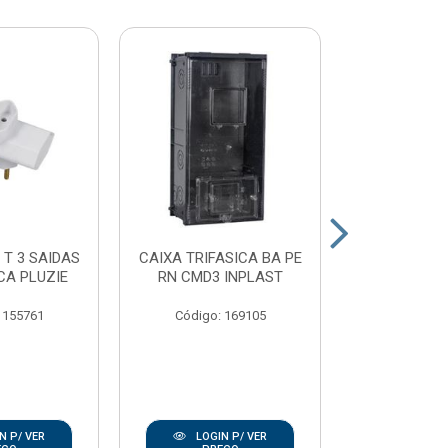
 T 3 SAIDAS
CAIXA TRIFASICA BA PE
PLAFON
CA PLUZIE
RN CMD3 INPLAST
PORCELAN
100W E2
 155761
Código: 169105
Código:
N P/ VER
LOGIN P/ VER
LOGIN