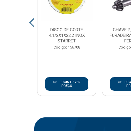
DE CORTE
DISCO DE CORTE
CHAVE P
7/8 INOX
4.1/2X1X22,2 INOX
FURADEIRA
ANLEY
STARRET
FE
go: 846
Código: 156708
Código
IN P/ VER
LOGIN P/ VER
LOGI
REÇO
PREÇO
PR