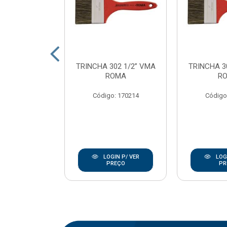
SINT ECOTEC
TRINCHA 302 1/2” VMA
TRINCHA 3
23CM C/CB
ROMA
R
OMA
Código: 170214
Código
: 170237
IN P/ VER
LOGIN P/ VER
LOGI
REÇO
PREÇO
PR