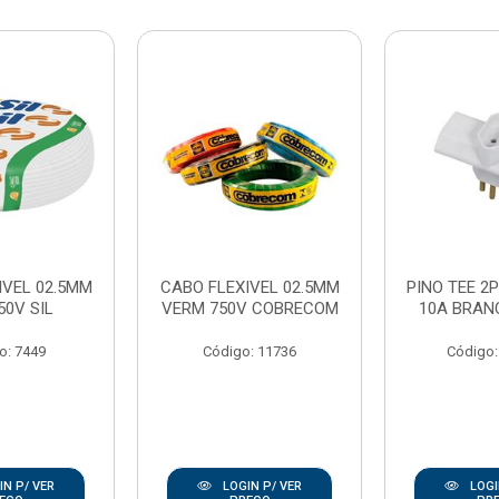
IVEL 02.5MM
CABO FLEXIVEL 02.5MM
PINO TEE 2P
50V SIL
VERM 750V COBRECOM
10A BRAN
o: 7449
Código: 11736
Código:
N P/ VER
LOGIN P/ VER
LOGI