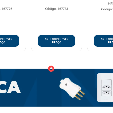
HE
: 167776
Código: 167783
Código:
N P/ VER
LOGIN P/ VER
LOGI
EÇO
PREÇO
PR