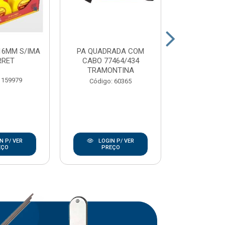
16MM S/IMA
PA QUADRADA COM
CARRO MAO 
RRET
CABO 77464/434
EXTRA
TRAMONTINA
TRAMO
 159979
Código: 60365
Código:
N P/ VER
LOGIN P/ VER
LOGIN
EÇO
PREÇO
PRE