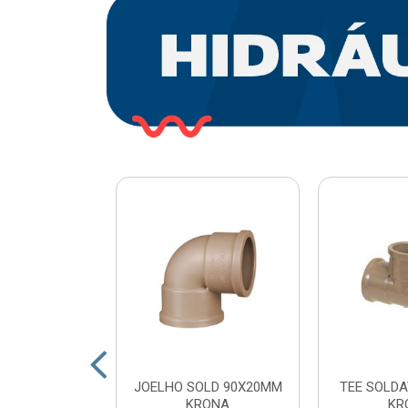
O PLASTICO
JOELHO SOLD 90X20MM
TEE SOLDA
 COM ESFERA
KRONA
KR