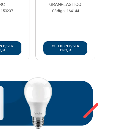
RC
GRANPLASTICO
Código:
 150237
Código: 164144
N P/ VER
LOGIN P/ VER
LOGIN
EÇO
PREÇO
PRE