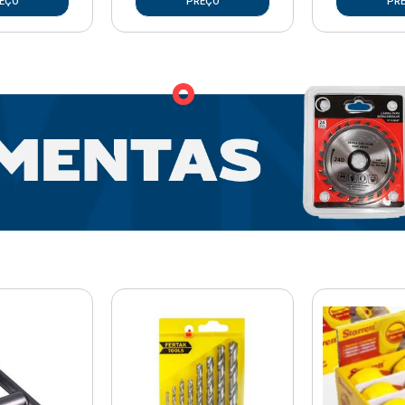
EÇO
PREÇO
PR