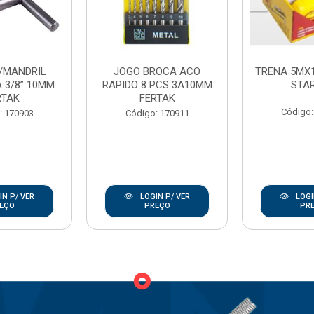
/MANDRIL
JOGO BROCA ACO
TRENA 5MX
 3/8” 10MM
RAPIDO 8 PCS 3A10MM
STA
RTAK
FERTAK
Código:
: 170903
Código: 170911
N P/ VER
LOGIN P/ VER
LOGI
EÇO
PREÇO
PR