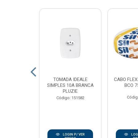
 LED POP
TOMADA IDEALE
CABO FLEX
 QUADRADO
SIMPLES 10A BRANCA
BCO 7
 LUZ BRANCO
PLUZIE
K AV...
Códig
Código: 151582
: 167938
IN P/ VER
LOGIN P/ VER
LOGI