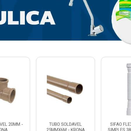
VEL 20MM -
TUBO SOLDAVEL
SIFAO FL
ONA
25MMX6M - KRONA
SIMPLES 3