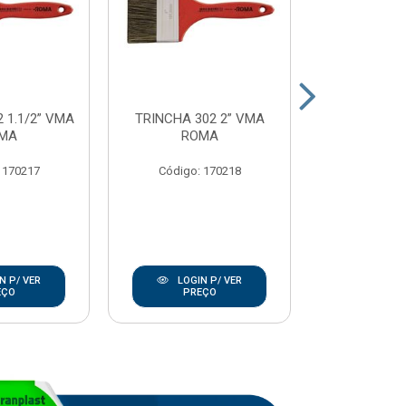
 1.1/2” VMA
TRINCHA 302 2” VMA
TRINCHA 302
MA
ROMA
RO
 170217
Código: 170218
Código:
N P/ VER
LOGIN P/ VER
LOGIN
EÇO
PREÇO
PRE