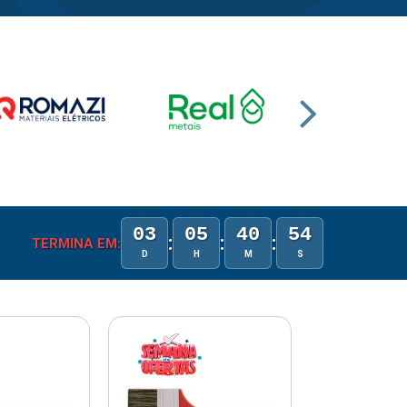
03
05
40
53
:
:
:
TERMINA EM:
D
H
M
S