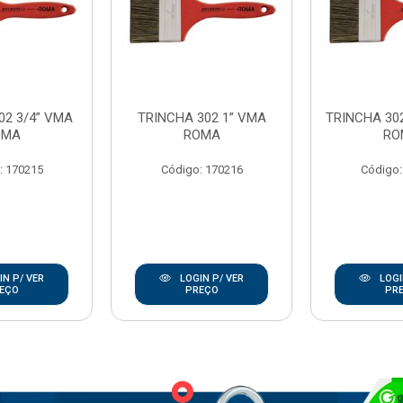
02 3/4” VMA
TRINCHA 302 1” VMA
TRINCHA 302
OMA
ROMA
RO
: 170215
Código: 170216
Código:
N P/ VER
LOGIN P/ VER
LOGI
EÇO
PREÇO
PR