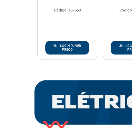
REBOUCAS
Código: 167650
Código
o: 20668
IN P/ VER
LOGIN P/ VER
LOGI
REÇO
PREÇO
PR