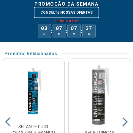
PROMOÇÃO DA SEMANA
CONSULTE NOSSAS OFERTAS
TERMINA EM:
03
07
07
37
:
:
:
D
H
M
S
Produtos Relacionados
SELANTE PU40
230ML/360G BRANCO
SELA TRINCAS