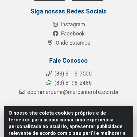
Siga nossas Redes Sociais
Instagram
Facebook
Onde Estamos
Fale Conosco
(83) 3113-7500
(83) 8198-2486
ecommercemr@mercanterofe.com.br
O nosso site coleta cookies próprios e de
MR Distribuidora - Rua Hortêncio Ribeiro de Luna, 3777 -
terceiros para proporcionar uma experiência
Distrito Industrial, João Pessoa/PB - CEP 58081-400 -
personalizada ao usuário, apresentar publicidade
CNPJ 35.428.312/0001-85
relevante de acordo com o seu perfil e melhorar a