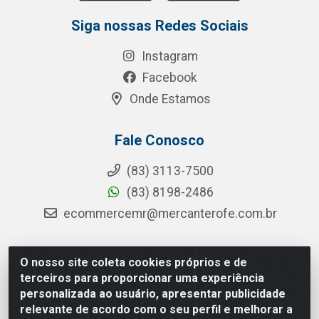
Siga nossas Redes Sociais
Instagram
Facebook
Onde Estamos
Fale Conosco
(83) 3113-7500
(83) 8198-2486
ecommercemr@mercanterofe.com.br
O nosso site coleta cookies próprios e de
MR Distribuidora - Rua Hortêncio Ribeiro de Luna, 3777 -
terceiros para proporcionar uma experiência
Distrito Industrial, João Pessoa/PB - CEP 58081-400 -
personalizada ao usuário, apresentar publicidade
CNPJ 35.428.312/0001-85
relevante de acordo com o seu perfil e melhorar a