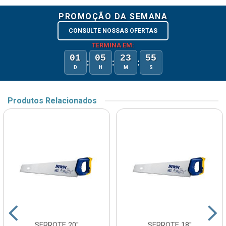
PROMOÇÃO DA SEMANA
CONSULTE NOSSAS OFERTAS
TERMINA EM:
01
05
23
55
:
:
:
D
H
M
S
Produtos Relacionados
SERROTE 20''
SERROTE 18''