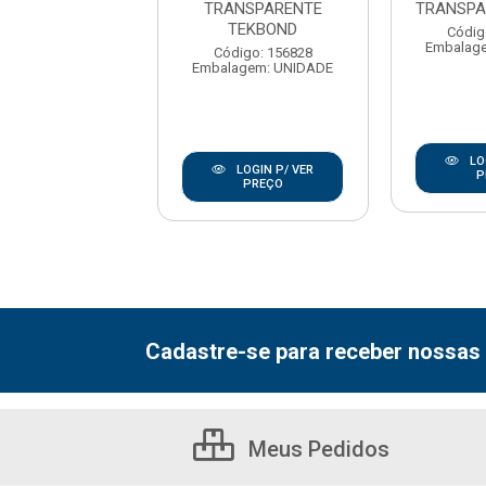
BI QUIMICA
TRANSPARENTE
TRANSPA
TEKBOND
digo: 174968
Códig
agem: UNIDADE
Embalag
Código: 156828
Embalagem: UNIDADE
LOGIN P/ VER
LO
LOGIN P/ VER
PREÇO
P
PREÇO
Cadastre-se para receber nossas 
Meus Pedidos