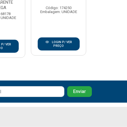
ARENTE
EGA
Código: 174250
Código: 17
Embalagem: UNIDADE
Embalagem: U
168178
 UNIDADE
LOGIN P/ VER
LOGIN P/
 P/ VER
PREÇO
PREÇO
ÇO