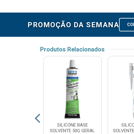
PROMOÇÃO DA SEMANA
CO
Produtos Relacionados
CONE ACETICO
SILICONE BASE
SILIC
ERAL INCOLOR -
SOLVENTE 50G GERAL
SOLVENTE