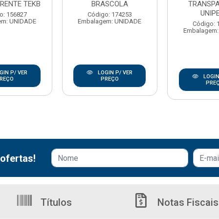
RENTE TEKB
BRASCOLA
TRANSP
UNIP
o: 156827
Código: 174253
em: UNIDADE
Embalagem: UNIDADE
Código: 
Embalagem:
GIN P/ VER
LOGIN P/ VER
LOGIN
REÇO
PREÇO
PRE
ofertas!
Títulos
Notas Fiscais