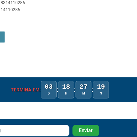
898314110286
8314110286
03
18
27
18
:
:
:
TERMINA EM:
D
H
M
S