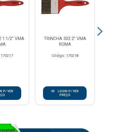
 1.1/2” VMA
TRINCHA 302 2” VMA
TRINCHA 302
MA
ROMA
RO
 170217
Código: 170218
Código:
N P/ VER
LOGIN P/ VER
LOGIN
EÇO
PREÇO
PRE