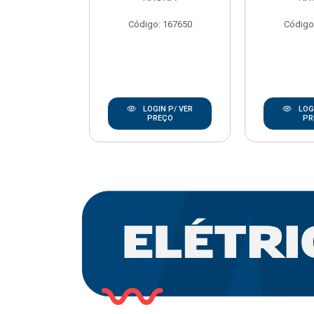
REBOUCAS
Código: 167650
Código
o: 20668
IN P/ VER
LOGIN P/ VER
LOGI
REÇO
PREÇO
PR