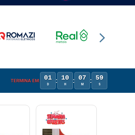
01
10
07
58
:
:
:
TERMINA EM:
D
H
M
S