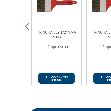
SINT ECOTEC
TRINCHA 302 1/2” VMA
TRINCHA 3
23CM C/CB
ROMA
R
OMA
Código: 170214
Código
: 170237
IN P/ VER
LOGIN P/ VER
LOGI
REÇO
PREÇO
PR