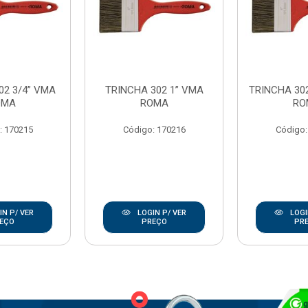
02 3/4” VMA
TRINCHA 302 1” VMA
TRINCHA 302
OMA
ROMA
RO
: 170215
Código: 170216
Código:
N P/ VER
LOGIN P/ VER
LOGI
EÇO
PREÇO
PR