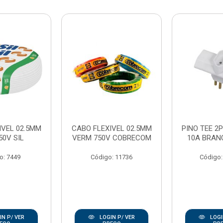
IVEL 02.5MM
CABO FLEXIVEL 02.5MM
PINO TEE 2P
50V SIL
VERM 750V COBRECOM
10A BRAN
o: 7449
Código: 11736
Código:
N P/ VER
LOGIN P/ VER
LOGI