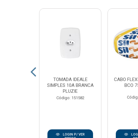
 LED POP
TOMADA IDEALE
CABO FLEX
 QUADRADO
SIMPLES 10A BRANCA
BCO 7
 LUZ BRANCO
PLUZIE
K AV...
Códig
Código: 151582
: 167938
IN P/ VER
LOGIN P/ VER
LOGI