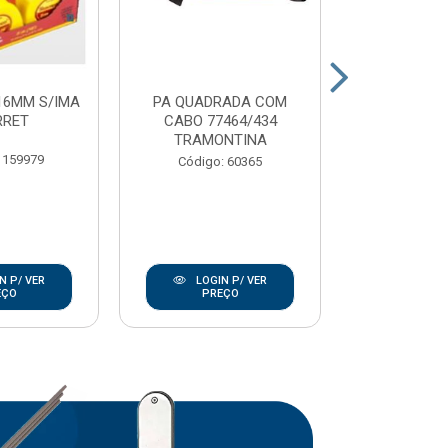
16MM S/IMA
PA QUADRADA COM
CARRO MAO 
RRET
CABO 77464/434
EXTRA
TRAMONTINA
TRAMO
 159979
Código: 60365
Código:
N P/ VER
LOGIN P/ VER
LOGIN
EÇO
PREÇO
PRE