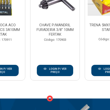
ROCA ACO
CHAVE P/MANDRIL
TRENA 5MX
PCS 3A10MM
FURADEIRA 3/8” 10MM
STA
RTAK
FERTAK
Código:
: 170911
Código: 170903
N P/ VER
LOGIN P/ VER
LOGI
EÇO
PREÇO
PR