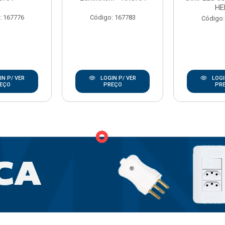
HE
: 167776
Código: 167783
Código:
N P/ VER
LOGIN P/ VER
LOGI
EÇO
PREÇO
PR