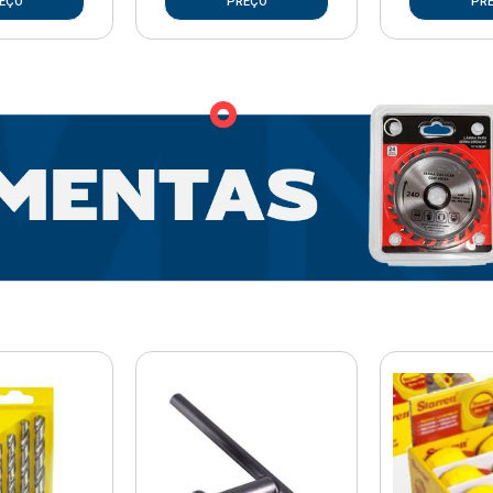
EÇO
PREÇO
PR