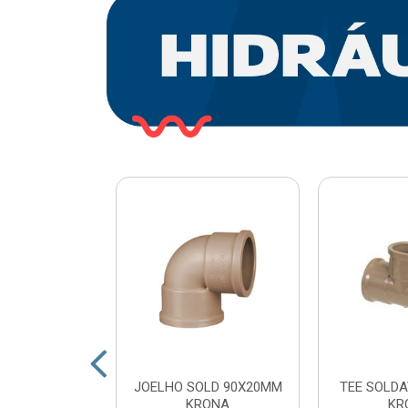
O PLASTICO
JOELHO SOLD 90X20MM
TEE SOLDA
 COM ESFERA
KRONA
KR