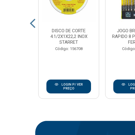
DE CORTE
DISCO DE CORTE
JOGO B
7/8 INOX
4.1/2X1X22,2 INOX
RAPIDO 8 
ANLEY
STARRET
FE
go: 846
Código: 156708
Código
IN P/ VER
LOGIN P/ VER
LOGI
REÇO
PREÇO
PR