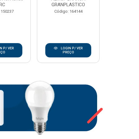
RC
GRANPLASTICO
Código:
 150237
Código: 164144
N P/ VER
LOGIN P/ VER
LOGIN
EÇO
PREÇO
PRE