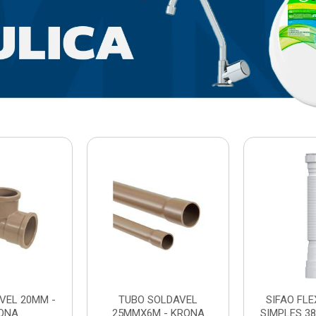
VEL 20MM -
TUBO SOLDAVEL
SIFAO FL
ONA
25MMX6M - KRONA
SIMPLES 3