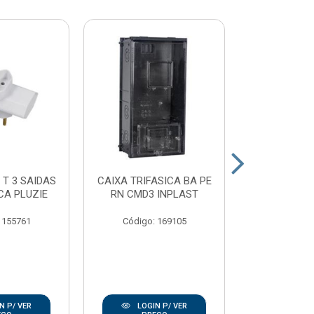
 T 3 SAIDAS
CAIXA TRIFASICA BA PE
PLAFON
CA PLUZIE
RN CMD3 INPLAST
PORCELAN
100W E2
 155761
Código: 169105
Código:
N P/ VER
LOGIN P/ VER
LOGIN