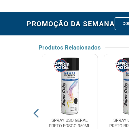
PROMOÇÃO DA SEMANA
CO
Produtos Relacionados
Y U.G. PRETO
SPRAY USO GERAL
SPRAY 
+D9:D14 350ML
PRETO FOSCO 350ML
PRETO B