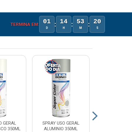
01
14
53
20
:
:
:
TERMINA EM:
D
H
M
S
O GERAL
SPRAY USO GERAL
SPRAY USO 
SCO 350ML
ALUMINIO 350ML
VERMELHO 