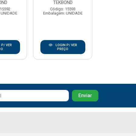
OND
TEKBOND
TEKBON
 15592
Código: 15593
Código: 15
 UNIDADE
Embalagem: UNIDADE
Embalagem: U
 P/ VER
LOGIN P/ VER
LOGIN P/
ÇO
PREÇO
PREÇO