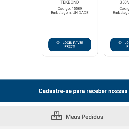
ORDESTIN
TEKBOND
350
digo: 174472
Código: 15589
Códig
agem: UNIDADE
Embalagem: UNIDADE
Embalag
LOGIN P/ VER
LOGIN P/ VER
LO
PREÇO
PREÇO
P
Cadastre-se para receber nossas 
Meus Pedidos