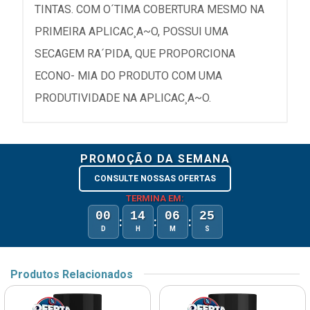
TINTAS. COM O´TIMA COBERTURA MESMO NA
PRIMEIRA APLICAC¸A~O, POSSUI UMA
SECAGEM RA´PIDA, QUE PROPORCIONA
ECONO- MIA DO PRODUTO COM UMA
PRODUTIVIDADE NA APLICAC¸A~O.
PROMOÇÃO DA SEMANA
CONSULTE NOSSAS OFERTAS
TERMINA EM:
00
14
06
24
:
:
:
D
H
M
S
Produtos Relacionados