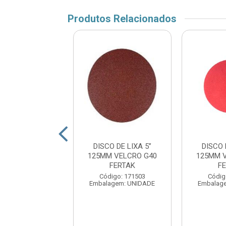
Produtos Relacionados
O DE LIXA 5”
DISCO DE LIXA 5”
DISCO 
 VELCRO G240
125MM VELCRO G40
125MM 
FERTAK
FERTAK
F
digo: 171510
Código: 171503
Códig
agem: UNIDADE
Embalagem: UNIDADE
Embalag