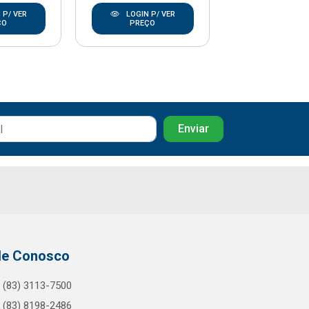
 P/ VER
LOGIN P/ VER
LOGIN P/
ÇO
PREÇO
PREÇO
le Conosco
(83) 3113-7500
(83) 8198-2486