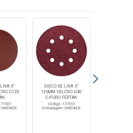
LIXA 5”
DISCO DE LIXA 5”
DISCO DE LI
CRO G120
125MM VELCRO G40
125MM VELCR
TAK
C/FURO FERTAK
FERTAK
171507
Código: 171513
Código: 17
 UNIDADE
Embalagem: UNIDADE
Embalagem: U