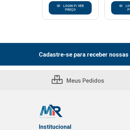
LOGIN P/ VER
LOGIN P/ VER
LO
PREÇO
PREÇO
P
Cadastre-se para receber nossas 
Meus Pedidos
Institucional