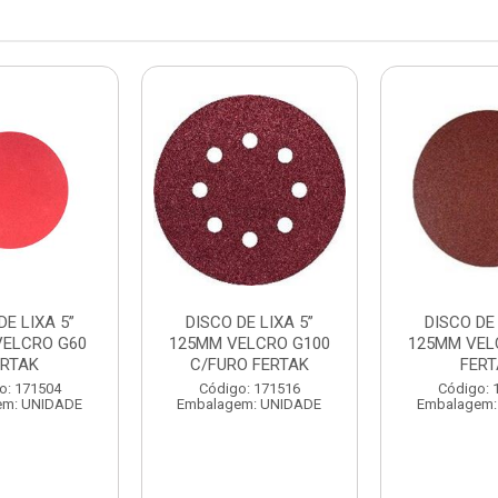
DE LIXA 5”
DISCO DE LIXA 5”
DISCO DE 
VELCRO G60
125MM VELCRO G100
125MM VEL
ERTAK
C/FURO FERTAK
FER
o: 171504
Código: 171516
Código: 
em: UNIDADE
Embalagem: UNIDADE
Embalagem: