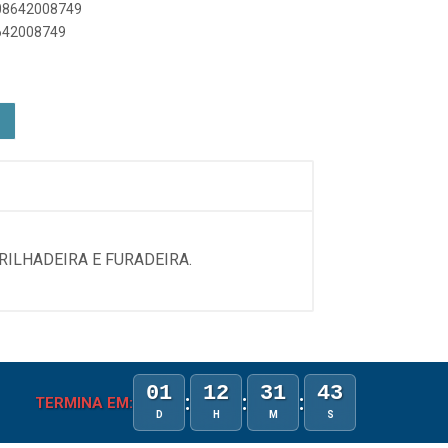
908642008749
8642008749
RILHADEIRA E FURADEIRA.
01
12
31
43
:
:
:
TERMINA EM:
D
H
M
S