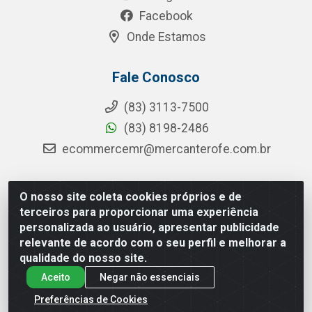
Facebook
Onde Estamos
Fale Conosco
(83) 3113-7500
(83) 8198-2486
ecommercemr@mercanterofe.com.br
O nosso site coleta cookies próprios e de
MR Distribuidora - Rua Hortêncio Ribeiro de Luna, 3777 -
terceiros para proporcionar uma experiência
Distrito Industrial, João Pessoa/PB - CEP 58081-400 -
personalizada ao usuário, apresentar publicidade
CNPJ 35.428.312/0001-85
relevante de acordo com o seu perfil e melhorar a
qualidade do nosso site.
Aceito
Negar não essenciais
Preferências de Cookies