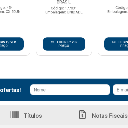
BRASIL
go: 454
Código
Código: 177031
em: CX-50UN
Embalagem:
Embalagem: UNIDADE
GIN P/ VER
LOGIN P/ VER
LOGIN
REÇO
PREÇO
PRE
ofertas!
Títulos
Notas Fiscais