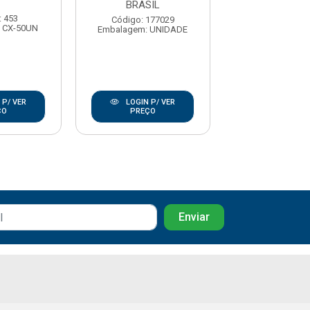
BRASIL
BRASIL
: 453
Código: 177029
Código: 177
 CX-50UN
Embalagem: UNIDADE
Embalagem: U
 P/ VER
LOGIN P/ VER
LOGIN P/
ÇO
PREÇO
PREÇO