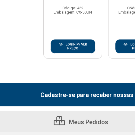
BRASIL
Código: 452
Códi
digo: 177030
Embalagem: CX-50UN
Embalag
agem: UNIDADE
LOGIN P/ VER
LOGIN P/ VER
LO
PREÇO
PREÇO
P
Cadastre-se para receber nossas 
Meus Pedidos