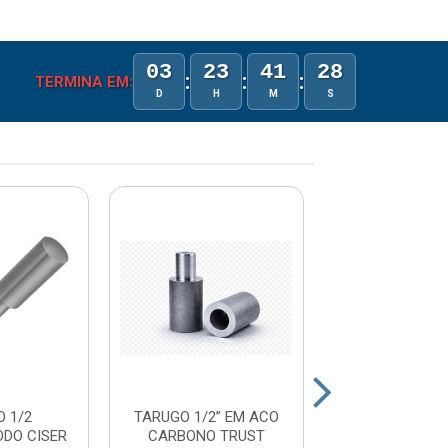
03
23
41
28
:
:
:
TERMINA EM:
D
H
M
S
 1/2
TARUGO 1/2” EM ACO
TARUGO 5/8” 
ODO CISER
CARBONO TRUST
CARBONO T