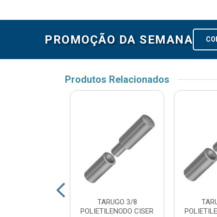
PROMOÇÃO DA SEMANA
CO
Produtos Relacionados
O 5/8” EM ACO
TARUGO 3/8
TAR
BONO TRUST
POLIETILENODO CISER
POLIETIL