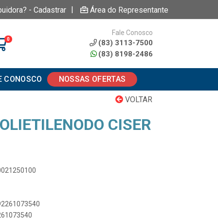
|
buidora? - Cadastrar
Área do Representante
Fale Conosco
0
(83) 3113-7500
(83) 8198-2486
E CONOSCO
NOSSAS OFERTAS
VOLTAR
OLIETILENODO CISER
00021250100
892261073540
2261073540