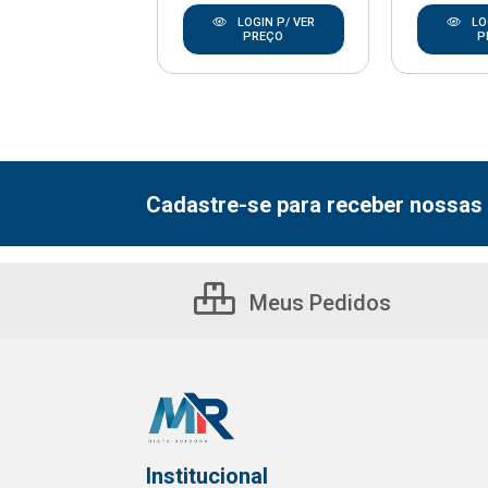
LOGIN P/ VER
LOGIN P/ VER
LO
PREÇO
PREÇO
P
Cadastre-se para receber nossas 
Meus Pedidos
Institucional