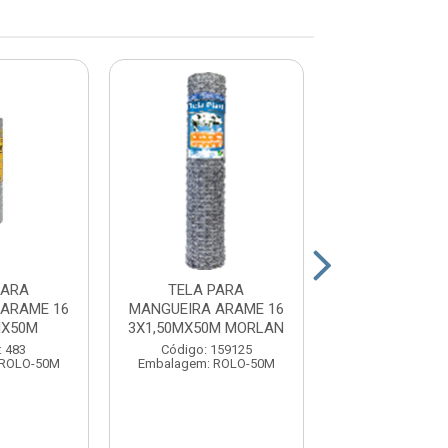
PARA
TELA PARA
TELA PA
ARAME 16
MANGUEIRA ARAME 16
MANGUEIRA
MX50M
3X1,50MX50M MORLAN
3X16X1.50M
: 483
Código: 159125
Código: 14
 ROLO-50M
Embalagem: ROLO-50M
Embalagem: RO