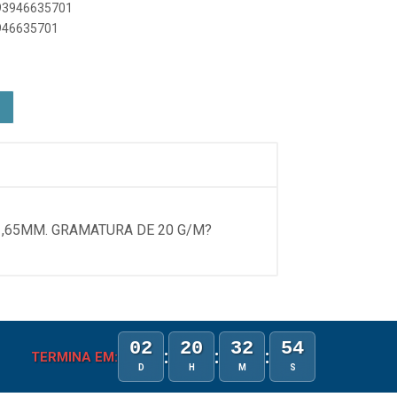
893946635701
3946635701
1,65MM. GRAMATURA DE 20 G/M?
02
20
32
54
:
:
:
TERMINA EM:
D
H
M
S