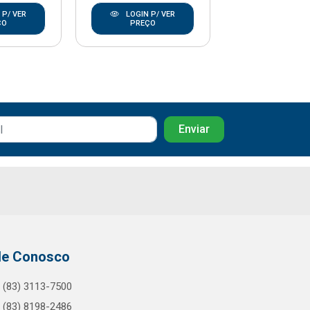
 P/ VER
LOGIN P/ VER
LOGIN P/
ÇO
PREÇO
PREÇO
le Conosco
(83) 3113-7500
(83) 8198-2486