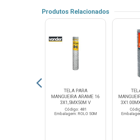
Produtos Relacionados
ELA PARA
TELA PARA
TEL
EIRA ARAME 16
MANGUEIRA ARAME 16
MANGUEI
0MX50M MORLAN
3X1,5MX50M V
3X1.00M
digo: 159124
Código: 481
Códig
agem: ROLO-50M
Embalagem: ROLO 50M
Embalage